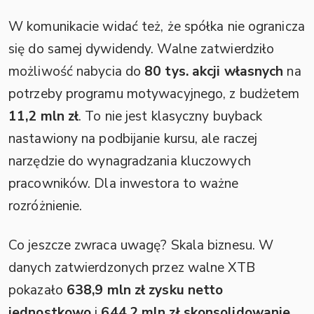
W komunikacie widać też, że spółka nie ogranicza
się do samej dywidendy. Walne zatwierdziło
możliwość nabycia do
80 tys. akcji własnych
na
potrzeby programu motywacyjnego, z budżetem
11,2 mln zł
. To nie jest klasyczny buyback
nastawiony na podbijanie kursu, ale raczej
narzędzie do wynagradzania kluczowych
pracowników. Dla inwestora to ważne
rozróżnienie.
Co jeszcze zwraca uwagę? Skala biznesu. W
danych zatwierdzonych przez walne XTB
pokazało
638,9 mln zł zysku netto
jednostkowo
i
644,2 mln zł skonsolidowanie
,