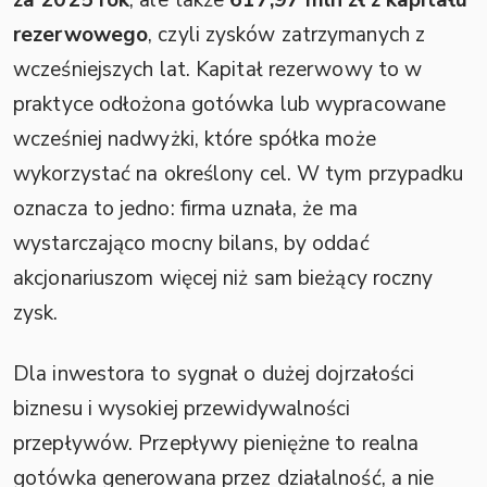
za 2025 rok
, ale także
617,97 mln zł z kapitału
rezerwowego
, czyli zysków zatrzymanych z
wcześniejszych lat. Kapitał rezerwowy to w
praktyce odłożona gotówka lub wypracowane
wcześniej nadwyżki, które spółka może
wykorzystać na określony cel. W tym przypadku
oznacza to jedno: firma uznała, że ma
wystarczająco mocny bilans, by oddać
akcjonariuszom więcej niż sam bieżący roczny
zysk.
Dla inwestora to sygnał o dużej dojrzałości
biznesu i wysokiej przewidywalności
przepływów. Przepływy pieniężne to realna
gotówka generowana przez działalność, a nie