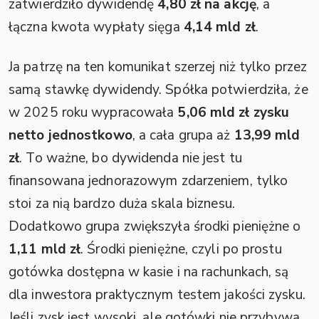
zatwierdziło dywidendę
4,80 zł na akcję
, a
łączna kwota wypłaty sięga
4,14 mld zł
.
Ja patrzę na ten komunikat szerzej niż tylko przez
samą stawkę dywidendy. Spółka potwierdziła, że
w 2025 roku wypracowała
5,06 mld zł zysku
netto jednostkowo
, a cała grupa aż
13,99 mld
zł
. To ważne, bo dywidenda nie jest tu
finansowana jednorazowym zdarzeniem, tylko
stoi za nią bardzo duża skala biznesu.
Dodatkowo grupa zwiększyła środki pieniężne o
1,11 mld zł
. Środki pieniężne, czyli po prostu
gotówka dostępna w kasie i na rachunkach, są
dla inwestora praktycznym testem jakości zysku.
Jeśli zysk jest wysoki, ale gotówki nie przybywa,