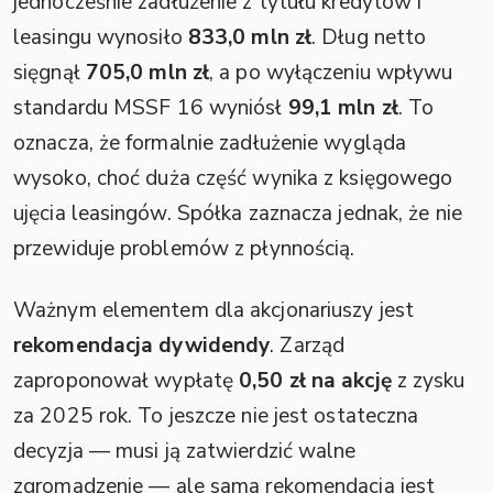
jednocześnie zadłużenie z tytułu kredytów i
leasingu wynosiło
833,0 mln zł
. Dług netto
sięgnął
705,0 mln zł
, a po wyłączeniu wpływu
standardu MSSF 16 wyniósł
99,1 mln zł
. To
oznacza, że formalnie zadłużenie wygląda
wysoko, choć duża część wynika z księgowego
ujęcia leasingów. Spółka zaznacza jednak, że nie
przewiduje problemów z płynnością.
Ważnym elementem dla akcjonariuszy jest
rekomendacja dywidendy
. Zarząd
zaproponował wypłatę
0,50 zł na akcję
z zysku
za 2025 rok. To jeszcze nie jest ostateczna
decyzja — musi ją zatwierdzić walne
zgromadzenie — ale sama rekomendacja jest