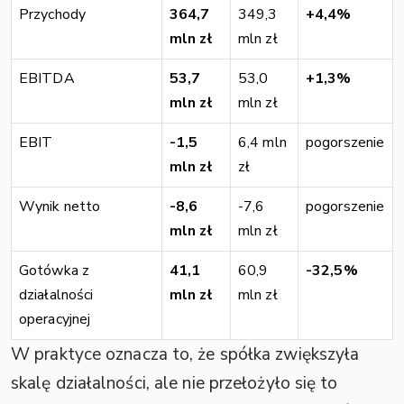
Przychody
364,7
349,3
+4,4%
mln zł
mln zł
EBITDA
53,7
53,0
+1,3%
mln zł
mln zł
EBIT
-1,5
6,4 mln
pogorszenie
mln zł
zł
Wynik netto
-8,6
-7,6
pogorszenie
mln zł
mln zł
Gotówka z
41,1
60,9
-32,5%
działalności
mln zł
mln zł
operacyjnej
W praktyce oznacza to, że spółka zwiększyła
skalę działalności, ale nie przełożyło się to