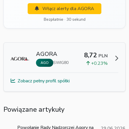
Włącz alerty dla AGORA
Bezpłatnie · 30 sekund
AGORA
8,72
PLN
SWIG80
+0.23%
AGO
Zobacz pełny profil spółki
Powiązane artykuły
Powołanie Rady Nadzorczej Agory na
29.06.2026