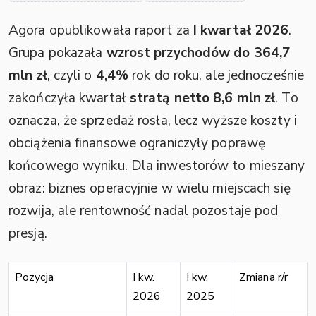
Agora opublikowała raport za
I kwartał 2026
.
Grupa pokazała
wzrost przychodów do 364,7
mln zł
, czyli o
4,4%
rok do roku, ale jednocześnie
zakończyła kwartał
stratą netto 8,6 mln zł
. To
oznacza, że sprzedaż rosła, lecz wyższe koszty i
obciążenia finansowe ograniczyły poprawę
końcowego wyniku. Dla inwestorów to mieszany
obraz: biznes operacyjnie w wielu miejscach się
rozwija, ale rentowność nadal pozostaje pod
presją.
Pozycja
I kw.
I kw.
Zmiana r/r
2026
2025