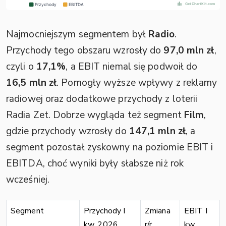
Najmocniejszym segmentem był
Radio
.
Przychody tego obszaru wzrosły do
97,0 mln zł
,
czyli o
17,1%
, a EBIT niemal się podwoił do
16,5 mln zł
. Pomogły wyższe wpływy z reklamy
radiowej oraz dodatkowe przychody z loterii
Radia Zet. Dobrze wygląda też segment
Film
,
gdzie przychody wzrosły do
147,1 mln zł
, a
segment pozostał zyskowny na poziomie EBIT i
EBITDA, choć wyniki były słabsze niż rok
wcześniej.
Segment
Przychody I
Zmiana
EBIT I
kw. 2026
r/r
kw.