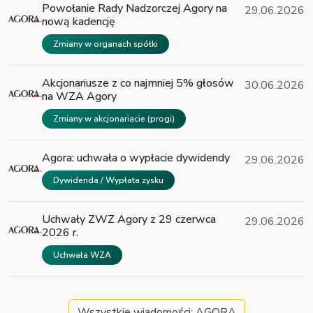
Powołanie Rady Nadzorczej Agory na
29.06.2026
nową kadencję
Zmiany w organach spółki
Akcjonariusze z co najmniej 5% głosów
30.06.2026
na WZA Agory
Zmiany w akcjonariacie (progi)
Agora: uchwała o wypłacie dywidendy
29.06.2026
Dywidenda / Wypłata zysku
Uchwały ZWZ Agory z 29 czerwca
29.06.2026
2026 r.
Uchwała WZA
Wszystkie wiadomości: AGORA