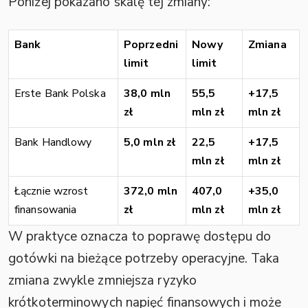
Poniżej pokazano skalę tej zmiany:
Bank
Poprzedni
Nowy
Zmiana
limit
limit
Erste Bank Polska
38,0 mln
55,5
+17,5
zł
mln zł
mln zł
Bank Handlowy
5,0 mln zł
22,5
+17,5
mln zł
mln zł
Łącznie wzrost
372,0 mln
407,0
+35,0
finansowania
zł
mln zł
mln zł
W praktyce oznacza to poprawę dostępu do
gotówki na bieżące potrzeby operacyjne. Taka
zmiana zwykle zmniejsza ryzyko
krótkoterminowych napięć finansowych i może