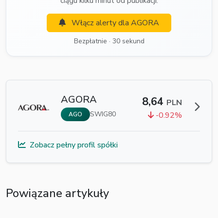
ciągu kilku minut od publikacji.
Włącz alerty dla AGORA
Bezpłatnie · 30 sekund
AGORA
8,64
PLN
SWIG80
-0.92%
AGO
Zobacz pełny profil spółki
Powiązane artykuły