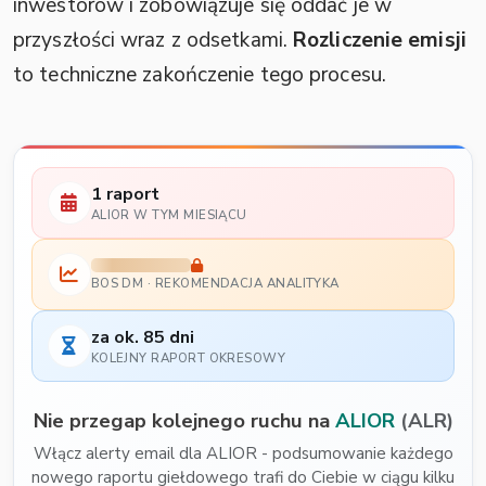
inwestorów i zobowiązuje się oddać je w
przyszłości wraz z odsetkami.
Rozliczenie emisji
to techniczne zakończenie tego procesu.
1 raport
ALIOR W TYM MIESIĄCU
BOS DM · REKOMENDACJA ANALITYKA
za ok. 85 dni
KOLEJNY RAPORT OKRESOWY
Nie przegap kolejnego ruchu na
ALIOR
(ALR)
Włącz alerty email dla ALIOR - podsumowanie każdego
nowego raportu giełdowego trafi do Ciebie w ciągu kilku