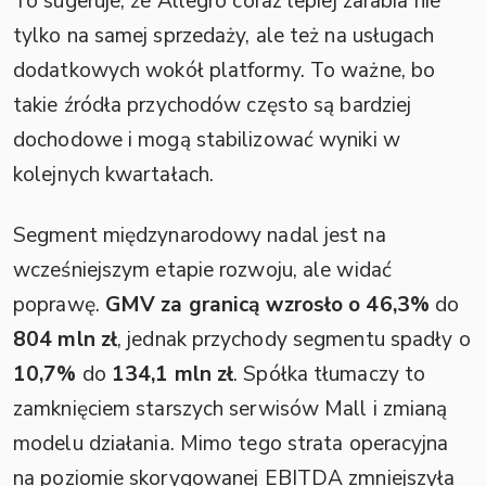
To sugeruje, że Allegro coraz lepiej zarabia nie
tylko na samej sprzedaży, ale też na usługach
dodatkowych wokół platformy. To ważne, bo
takie źródła przychodów często są bardziej
dochodowe i mogą stabilizować wyniki w
kolejnych kwartałach.
Segment międzynarodowy nadal jest na
wcześniejszym etapie rozwoju, ale widać
poprawę.
GMV za granicą wzrosło o 46,3%
do
804 mln zł
, jednak przychody segmentu spadły o
10,7%
do
134,1 mln zł
. Spółka tłumaczy to
zamknięciem starszych serwisów Mall i zmianą
modelu działania. Mimo tego strata operacyjna
na poziomie skorygowanej EBITDA zmniejszyła