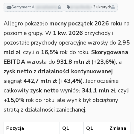
Sentyment AI:
pozytywny
przychody
+3 ukrytych
Allegro pokazało
mocny początek 2026 roku
na
poziomie grupy. W
1 kw. 2026
przychody i
pozostałe przychody operacyjne wzrosły do
2,95
mld zł
, czyli o
16,5%
rok do roku.
Skorygowana
EBITDA
wzrosła do
931,8 mln zł
(
+23,6%
), a
zysk netto z działalności kontynuowanej
sięgnął
442,7 mln zł
(
+43,4%
). Jednocześnie
całkowity
zysk netto
wyniósł
341,1 mln zł
, czyli
+15,0%
rok do roku, ale wynik był obciążony
stratą z działalności zaniechanej.
Pozycja
Q1
Q1
Zmiana