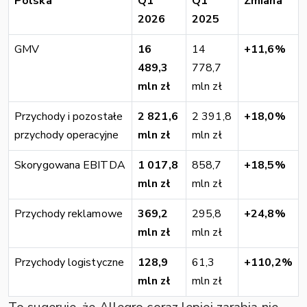
Polska
Q1
Q1
Zmiana
2026
2025
GMV
16
14
+11,6%
489,3
778,7
mln zł
mln zł
Przychody i pozostałe
2 821,6
2 391,8
+18,0%
przychody operacyjne
mln zł
mln zł
Skorygowana EBITDA
1 017,8
858,7
+18,5%
mln zł
mln zł
Przychody reklamowe
369,2
295,8
+24,8%
mln zł
mln zł
Przychody logistyczne
128,9
61,3
+110,2%
mln zł
mln zł