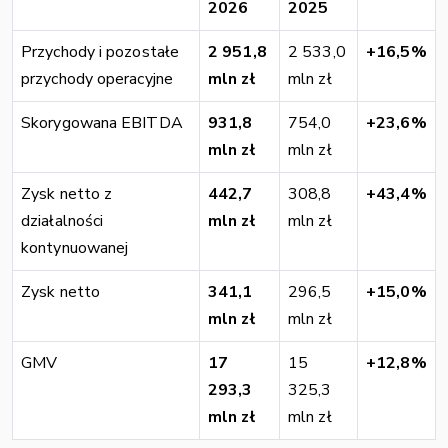
2026
2025
Przychody i pozostałe
2 951,8
2 533,0
+16,5%
przychody operacyjne
mln zł
mln zł
Skorygowana EBITDA
931,8
754,0
+23,6%
mln zł
mln zł
Zysk netto z
442,7
308,8
+43,4%
działalności
mln zł
mln zł
kontynuowanej
Zysk netto
341,1
296,5
+15,0%
mln zł
mln zł
GMV
17
15
+12,8%
293,3
325,3
mln zł
mln zł