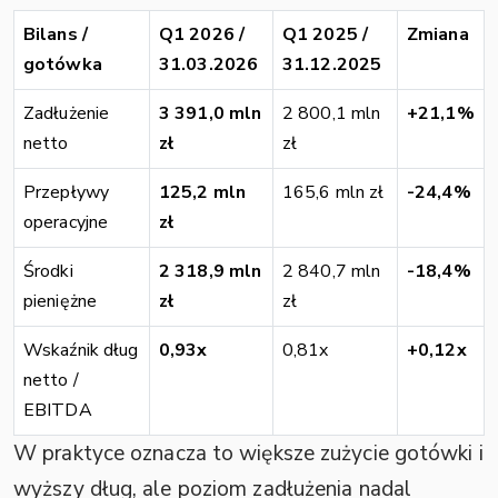
Bilans /
Q1 2026 /
Q1 2025 /
Zmiana
gotówka
31.03.2026
31.12.2025
Zadłużenie
3 391,0 mln
2 800,1 mln
+21,1%
netto
zł
zł
Przepływy
125,2 mln
165,6 mln zł
-24,4%
operacyjne
zł
Środki
2 318,9 mln
2 840,7 mln
-18,4%
pieniężne
zł
zł
Wskaźnik dług
0,93x
0,81x
+0,12x
netto /
EBITDA
W praktyce oznacza to większe zużycie gotówki i
wyższy dług, ale poziom zadłużenia nadal