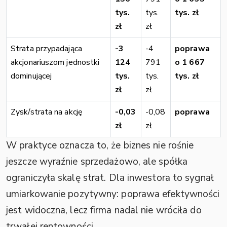
tys.
tys.
tys. zł
zł
zł
Strata przypadająca
-3
-4
poprawa
akcjonariuszom jednostki
124
791
o 1 667
dominującej
tys.
tys.
tys. zł
zł
zł
Zysk/strata na akcję
-0,03
-0,08
poprawa
zł
zł
W praktyce oznacza to, że biznes nie rośnie
jeszcze wyraźnie sprzedażowo, ale spółka
ograniczyła skalę strat. Dla inwestora to sygnał
umiarkowanie pozytywny: poprawa efektywności
jest widoczna, lecz firma nadal nie wróciła do
trwałej rentowności.