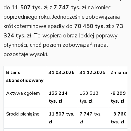
do
11 507 tys. zł
z
7 747 tys. zł
na koniec
poprzedniego roku. Jednocześnie zobowiązania
krótkoterminowe spadły do
70 450 tys. zł
z
73
324 tys. zł
. To wspiera obraz lekkiej poprawy
płynności, choć poziom zobowiązań nadal
pozostaje wysoki.
Bilans
31.03.2026
31.12.2025
Zmiana
skonsolidowany
Aktywa ogółem
155 214
163 513
-8 299
tys. zł
tys. zł
tys. zł
Środki pieniężne
11 507 tys.
7 747 tys.
+3 760
zł
zł
tys. zł