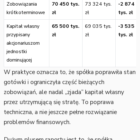
Zobowiązania
70 450 tys.
73 324 tys.
-2 874
krótkoterminowe
zł
zł
tys. zł
Kapitał własny
65 500 tys.
69 035 tys.
-3 535
przypisany
zł
zł
tys. zł
akcjonariuszom
jednostki
dominującej
W praktyce oznacza to, że spółka poprawiła stan
gotówki i ograniczyła część bieżących
zobowiązań, ale nadal „zjada” kapitał własny
przez utrzymującą się stratę. To poprawa
techniczna, a nie jeszcze pełne rozwiązanie
problemów finansowych.
Dużym plusem raportu jest to, że spółka