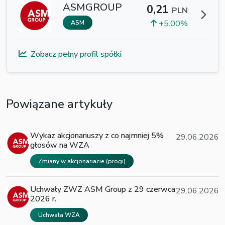
ASMGROUP
0,21
PLN
+5.00%
ASM
Zobacz pełny profil spółki
Powiązane artykuły
Wykaz akcjonariuszy z co najmniej 5%
29.06.2026
głosów na WZA
Zmiany w akcjonariacie (progi)
Uchwały ZWZ ASM Group z 29 czerwca
29.06.2026
2026 r.
Uchwała WZA