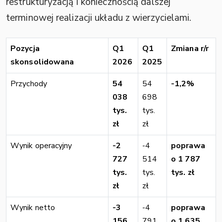
restrukturyzacją i koniecznością dalszej
terminowej realizacji układu z wierzycielami.
Pozycja
Q1
Q1
Zmiana r/r
skonsolidowana
2026
2025
Przychody
54
54
-1,2%
038
698
tys.
tys.
zł
zł
Wynik operacyjny
-2
-4
poprawa
727
514
o 1 787
tys.
tys.
tys. zł
zł
zł
Wynik netto
-3
-4
poprawa
156
791
o 1 635