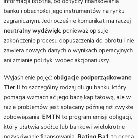
informacja istotna, bo dotyczy finansowania
banku i obecności jego instrumentów na rynku
zagranicznym. Jednocześnie komunikat ma raczej
neutralny wydźwięk
, ponieważ opisuje
zakończenie procesu dopuszczenia do obrotu i nie
zawiera nowych danych o wynikach operacyjnych
ani zmianie polityki wobec akcjonariuszy.
Wyjaśnienie pojęć:
obligacje podporządkowane
Tier II
to szczególny rodzaj długu banku, który
pomaga wzmacniać jego bazę kapitałową, ale w
razie problemów jest spłacany później niż zwykłe
zobowiązania.
EMTN
to program emisji obligacji,
który ułatwia spółce lub bankowi wielokrotne
pozyskiwanie finansowania.
Rating Ba1
to ocena