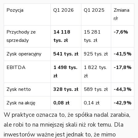
Pozycja
Q1 2026
Q1 2025
Zmiana
r/r
Przychody ze
14 118
15 281
-7,6%
sprzedaży
tys. zł
tys. zł
Zysk operacyjny
541 tys. zł
925 tys. zł
-41,5%
EBITDA
1 498 tys.
1 822 tys.
-17,8%
zł
zł
Zysk netto
328 tys. zł
589 tys. zł
-44,3%
Zysk na akcję
0,08 zł
0,14 zł
-42,9%
W praktyce oznacza to, że spółka nadal zarabia,
ale robi to na mniejszej skali niż rok temu. Dla
inwestorów ważne jest jednak to, że mimo