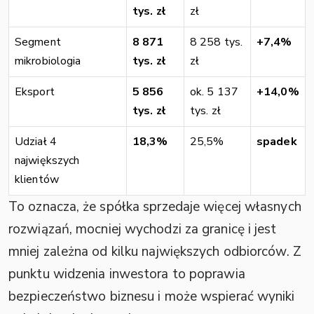
tys. zł
zł
Segment
8 871
8 258 tys.
+7,4%
mikrobiologia
tys. zł
zł
Eksport
5 856
ok. 5 137
+14,0%
tys. zł
tys. zł
Udział 4
18,3%
25,5%
spadek
największych
klientów
To oznacza, że spółka sprzedaje więcej własnych
rozwiązań, mocniej wychodzi za granicę i jest
mniej zależna od kilku największych odbiorców. Z
punktu widzenia inwestora to poprawia
bezpieczeństwo biznesu i może wspierać wyniki