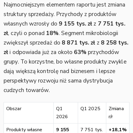
Najmocniejszym elementem raportu jest zmiana
struktury sprzedaży. Przychody z produktów
własnych wzrosły do
9 155 tys. zł
z
7 751 tys.
zł
, czyli o ponad
18%
. Segment mikrobiologii
zwiększył sprzedaż do
8 871 tys. zł
z
8 258 tys.
zł
i odpowiada już za około
63%
przychodów
grupy. To korzystne, bo własne produkty zwykle
dają większą kontrolę nad biznesem i lepsze
perspektywy rozwoju niż sama dystrybucja
cudzych towarów.
Obszar
Q1
Q1 2025
Zmiana
2026
r/r
Produkty własne
9 155
7 751 tys.
+18,1%