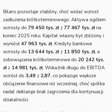
Bilans pozostaje stabilny, choć widać wzrost
zadłużenia krótkoterminowego. Aktywa ogółem
wzrosły do
79 450 tys. zł
z
77 467 tys. zł
na
koniec 2025 roku. Kapitał własny był zbliżony i
wyniósł
47 963 tys. zł
. Kredyty bankowe
wzrosły do
13 644 tys. zł
z
11 850 tys. zł
, a
zobowiązania krótkoterminowe do
20 242 tys.
zł
z
14 981 tys. zł
. Wskaźnik długu do EBITDA
wzrósł do
3,49
z
2,87
, co pokazuje większe
obciążenie finansowe niż wcześniej, choć spółka
nadal deklaruje brak zagrożenia dla kontynuacji
działalności.