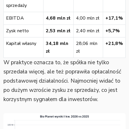
sprzedaży
EBITDA
4,68 mln zł
4,00 mln zł
+17,1%
Zysk netto
2,53 mln zł
2,40 mln zł
+5,7%
Kapitał własny
34,18 mln
28,06 mln
+21,8%
zł
zł
W praktyce oznacza to, że spółka nie tylko
sprzedała więcej, ale też poprawiła opłacalność
podstawowej działalności. Najmocniej widać to
po dużym wzroście zysku ze sprzedaży, co jest
korzystnym sygnałem dla inwestorów.