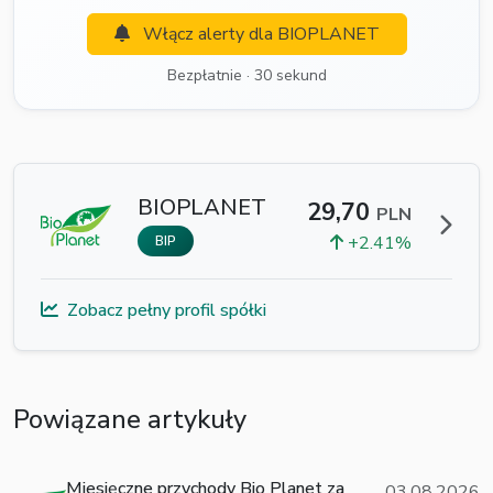
Włącz alerty dla BIOPLANET
Bezpłatnie · 30 sekund
BIOPLANET
29,70
PLN
+2.41%
BIP
Zobacz pełny profil spółki
Powiązane artykuły
Miesięczne przychody Bio Planet za
03.08.2026