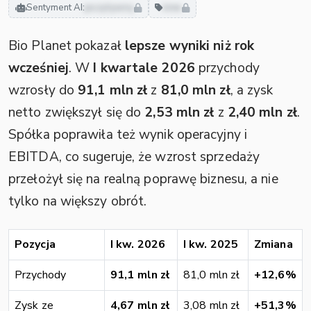
Sentyment AI:
pozytywny
inne
Bio Planet pokazał
lepsze wyniki niż rok
wcześniej
. W
I kwartale 2026
przychody
wzrosły do
91,1 mln zł
z
81,0 mln zł
, a zysk
netto zwiększył się do
2,53 mln zł
z
2,40 mln zł
.
Spółka poprawiła też wynik operacyjny i
EBITDA, co sugeruje, że wzrost sprzedaży
przełożył się na realną poprawę biznesu, a nie
tylko na większy obrót.
Pozycja
I kw. 2026
I kw. 2025
Zmiana
Przychody
91,1 mln zł
81,0 mln zł
+12,6%
Zysk ze
4,67 mln zł
3,08 mln zł
+51,3%