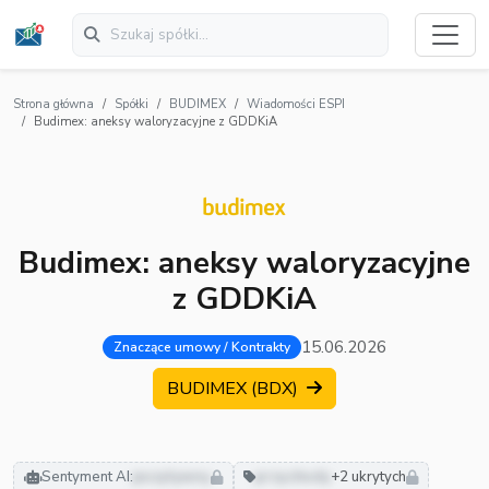
Strona główna
Spółki
BUDIMEX
Wiadomości ESPI
Budimex: aneksy waloryzacyjne z GDDKiA
Budimex: aneksy waloryzacyjne
z GDDKiA
15.06.2026
Znaczące umowy / Kontrakty
BUDIMEX (BDX)
Sentyment AI:
pozytywny
przychody
+2 ukrytych