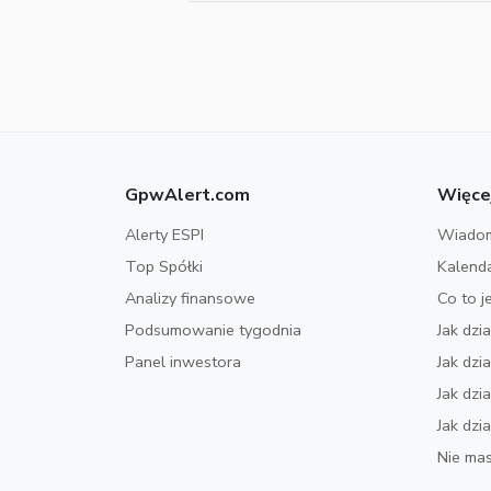
GpwAlert.com
Więce
Alerty ESPI
Wiadom
Top Spółki
Kalend
Analizy finansowe
Co to j
Podsumowanie tygodnia
Jak dzi
Panel inwestora
Jak dz
Jak dzi
Jak dzi
Nie mas