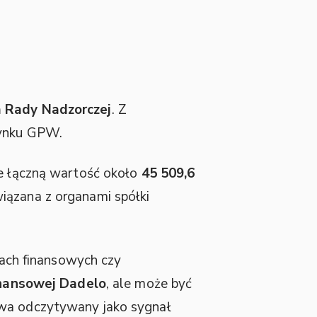
a Rady Nadzorczej
. Z
rynku GPW.
je łączną wartość około
45 509,6
iązana z organami spółki
ikach finansowych czy
finansowej Dadelo
, ale może być
ywa odczytywany jako sygnał