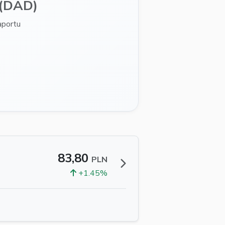
(DAD)
aportu
83,80
PLN
+1.45%