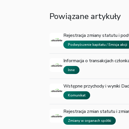
Powiązane artykuły
Rejestracja zmiany statutu i po
Podwyższenie kapitału / Emisja akcji
Informacja o transakcjach człon
Inne
Wstępne przychody i wyniki Dad
Komunikat
Rejestracja zmian statutu i zmi
Zmiany w organach spółki