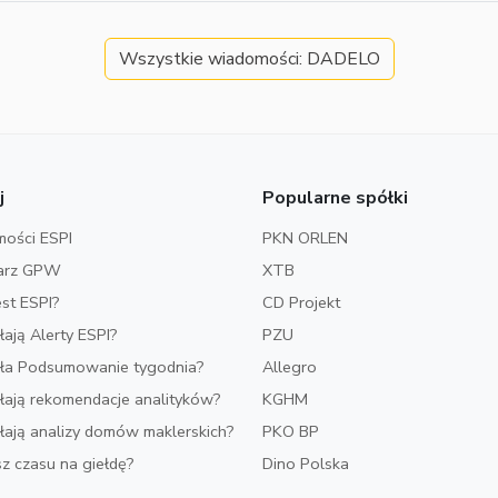
Wszystkie wiadomości: DADELO
j
Popularne spółki
ości ESPI
PKN ORLEN
arz GPW
XTB
est ESPI?
CD Projekt
ałają Alerty ESPI?
PZU
iała Podsumowanie tygodnia?
Allegro
ałają rekomendacje analityków?
KGHM
ałają analizy domów maklerskich?
PKO BP
z czasu na giełdę?
Dino Polska