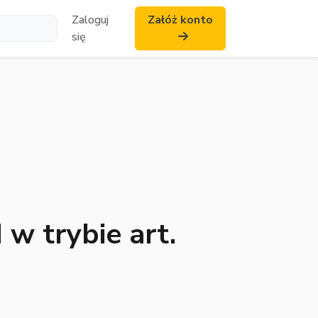
Zaloguj
Załóż konto
się
 w trybie art.