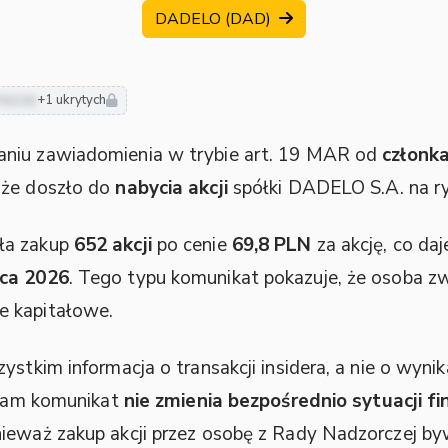
DADELO (DAD)
riusze
+1 ukrytych
aniu zawiadomienia w trybie art. 19 MAR od
członk
 że doszło do
nabycia akcji
spółki DADELO S.A. na 
ła zakup
652 akcji
po cenie
69,8 PLN
za akcję, co da
wca 2026
. Tego typu komunikat pokazuje, że osoba zw
e kapitałowe.
ystkim informacja o transakcji insidera, a nie o wyn
. Sam komunikat
nie zmienia bezpośrednio sytuacji 
nieważ zakup akcji przez osobę z Rady Nadzorczej b