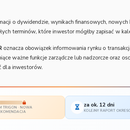
acji o dywidendzie, wynikach finansowych, nowych 
złych terminów, które inwestor mógłby zapisać w kal
R
oznacza obowiązek informowania rynku o transakcja
ce ważne funkcje zarządcze lub nadzorcze oraz osob
ć dla inwestorów.
za ok. 12 dni
M TRIGON · NOWA
KOLEJNY RAPORT OKRE
EKOMENDACJA