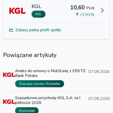
KGL
10,60
PLN
+2.91%
KGL
Zobacz pełny profil spółki
Powiązane artykuły
Aneks do umowy o MultiLinię z ERSTE
07.08.2026
Bank Polska
Znaczące umowy / Kontrakty
Szacunkowe przychody KGL S.A. za I
07.08.2026
półrocze 2026
Komunikat