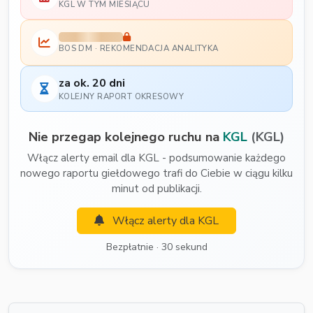
KGL W TYM MIESIĄCU
BOS DM · REKOMENDACJA ANALITYKA
za ok. 20 dni
KOLEJNY RAPORT OKRESOWY
Nie przegap kolejnego ruchu na
KGL
(KGL)
Włącz alerty email dla KGL - podsumowanie każdego
nowego raportu giełdowego trafi do Ciebie w ciągu kilku
minut od publikacji.
Włącz alerty dla KGL
Bezpłatnie · 30 sekund