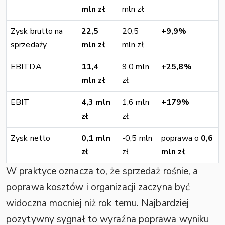
mln zł
mln zł
Zysk brutto na
22,5
20,5
+9,9%
sprzedaży
mln zł
mln zł
EBITDA
11,4
9,0 mln
+25,8%
mln zł
zł
EBIT
4,3 mln
1,6 mln
+179%
zł
zł
Zysk netto
0,1 mln
-0,5 mln
poprawa o
0,6
zł
zł
mln zł
W praktyce oznacza to, że sprzedaż rośnie, a
poprawa kosztów i organizacji zaczyna być
widoczna mocniej niż rok temu. Najbardziej
pozytywny sygnał to wyraźna poprawa wyniku