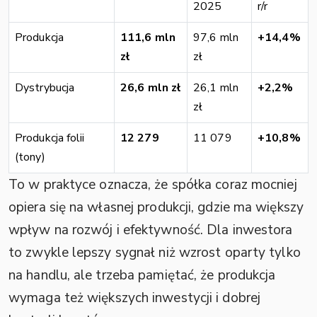
2025
r/r
Produkcja
111,6 mln
97,6 mln
+14,4%
zł
zł
Dystrybucja
26,6 mln zł
26,1 mln
+2,2%
zł
Produkcja folii
12 279
11 079
+10,8%
(tony)
To w praktyce oznacza, że spółka coraz mocniej
opiera się na własnej produkcji, gdzie ma większy
wpływ na rozwój i efektywność. Dla inwestora
to zwykle lepszy sygnał niż wzrost oparty tylko
na handlu, ale trzeba pamiętać, że produkcja
wymaga też większych inwestycji i dobrej