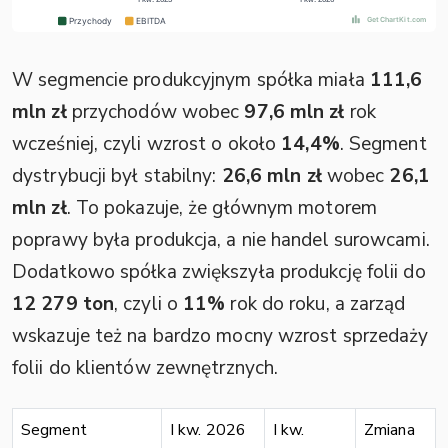
W segmencie produkcyjnym spółka miała
111,6
mln zł
przychodów wobec
97,6 mln zł
rok
wcześniej, czyli wzrost o około
14,4%
. Segment
dystrybucji był stabilny:
26,6 mln zł
wobec
26,1
mln zł
. To pokazuje, że głównym motorem
poprawy była produkcja, a nie handel surowcami.
Dodatkowo spółka zwiększyła produkcję folii do
12 279 ton
, czyli o
11%
rok do roku, a zarząd
wskazuje też na bardzo mocny wzrost sprzedaży
folii do klientów zewnętrznych.
Segment
I kw. 2026
I kw.
Zmiana