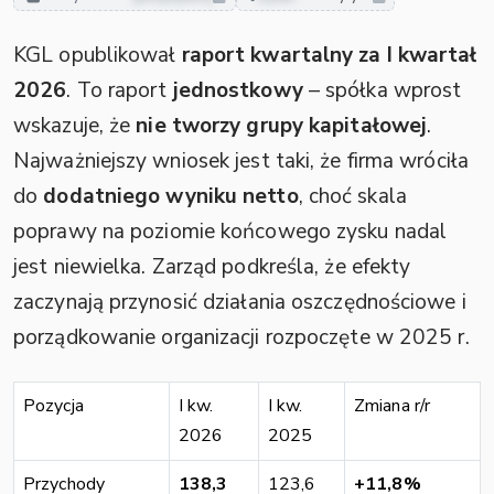
KGL opublikował
raport kwartalny za I kwartał
2026
. To raport
jednostkowy
– spółka wprost
wskazuje, że
nie tworzy grupy kapitałowej
.
Najważniejszy wniosek jest taki, że firma wróciła
do
dodatniego wyniku netto
, choć skala
poprawy na poziomie końcowego zysku nadal
jest niewielka. Zarząd podkreśla, że efekty
zaczynają przynosić działania oszczędnościowe i
porządkowanie organizacji rozpoczęte w 2025 r.
Pozycja
I kw.
I kw.
Zmiana r/r
2026
2025
Przychody
138,3
123,6
+11,8%