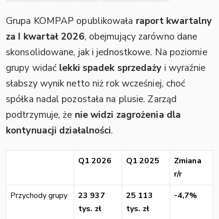
Grupa KOMPAP opublikowała
raport kwartalny
za I kwartał 2026
, obejmujący zarówno dane
skonsolidowane, jak i jednostkowe. Na poziomie
grupy widać
lekki spadek sprzedaży
i wyraźnie
słabszy wynik netto niż rok wcześniej, choć
spółka nadal pozostała na plusie. Zarząd
podtrzymuje, że
nie widzi zagrożenia dla
kontynuacji działalności
.
Q1 2026
Q1 2025
Zmiana
r/r
Przychody grupy
23 937
25 113
-4,7%
tys. zł
tys. zł