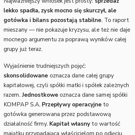
Najważniejszy wniosek jest prosty:
sprzedaż
lekko spadła, zysk mocno się skurczył, ale
gotówka i bilans pozostają stabilne
. To raport
mieszany — nie pokazuje kryzysu, ale też nie daje
mocnego argumentu za poprawą wyników całej
grupy już teraz.
Wyjaśnienie trudniejszych pojęć:
skonsolidowane
oznacza dane całej grupy
kapitałowej, czyli spółki matki i spółek zależnych
razem.
Jednostkowe
oznacza dane samej spółki
KOMPAP S.A.
Przepływy operacyjne
to
gotówka generowana przez podstawową
działalność firmy.
Kapitał własny
to wartość
majątku przypadająca właścicielom po odjęciu