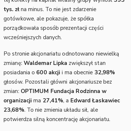
tej korekty na kapitał własny grupy wyniósł
393
tys. zł
na minus. To nie jest zdarzenie
gotówkowe, ale pokazuje, że spółka
porządkowała sposób prezentacji części
wcześniejszych danych.
Po stronie akcjonariatu odnotowano niewielką
zmianę:
Waldemar Lipka
zwiększył stan
posiadania o
600 akcji
i ma obecnie
32,98%
głosów. Pozostali główni akcjonariusze bez
zmian:
OPTIMUM Fundacja Rodzinna w
organizacji
ma
27,41%
, a
Edward Łaskawiec
23,68%
. To nie zmienia układu sił, ale
potwierdza silną koncentrację akcjonariatu.