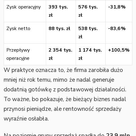
Zysk operacyjny
393 tys.
576 tys.
-31,8%
zł
zł
Zysk netto
88 tys. zł
538 tys.
-83,6%
zł
Przepływy
2 354 tys.
1 174 tys.
+100,5%
operacyjne
zł
zł
W praktyce oznacza to, że firma zarobiła dużo
mniej niż rok temu, mimo że nadal generuje
dodatnią gotówkę z podstawowej działalności.
To ważne, bo pokazuje, że bieżący biznes nadal
przynosi pieniądze, ale rentowność sprzedaży
wyraźnie osłabła.
Na poziomie grupy sprzedaż spadła do
23,9 mln