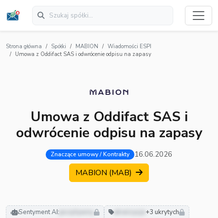
Strona główna
Spółki
MABION
Wiadomości ESPI
Umowa z Oddifact SAS i odwrócenie odpisu na zapasy
Umowa z Oddifact SAS i
odwrócenie odpisu na zapasy
16.06.2026
Znaczące umowy / Kontrakty
MABION (MAB)
Sentyment AI:
pozytywny
akwizycje
+3 ukrytych