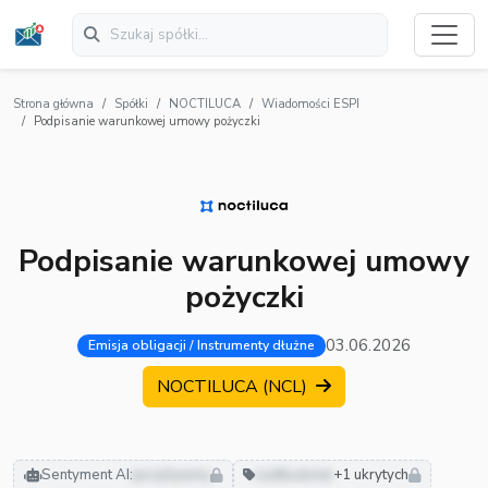
Strona główna
Spółki
NOCTILUCA
Wiadomości ESPI
Podpisanie warunkowej umowy pożyczki
Podpisanie warunkowej umowy
pożyczki
03.06.2026
Emisja obligacji / Instrumenty dłużne
NOCTILUCA (NCL)
Sentyment AI:
pozytywny
zadłużenie
+1 ukrytych