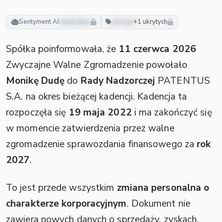
Sentyment AI:
neutralny
zarząd
+1 ukrytych
Spółka poinformowała, że
11 czerwca 2026
Zwyczajne Walne Zgromadzenie powołało
Monikę Dudę
do
Rady Nadzorczej
PATENTUS
S.A. na okres bieżącej kadencji. Kadencja ta
rozpoczęła się
19 maja 2022
i ma zakończyć się
w momencie zatwierdzenia przez walne
zgromadzenie sprawozdania finansowego za
rok
2027
.
To jest przede wszystkim
zmiana personalna o
charakterze korporacyjnym
. Dokument nie
zawiera nowych danych o sprzedaży, zyskach,