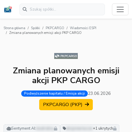
Strona główna
Spółki
PKPCARGO
Wiadomości ESPI
Zmiana planowanych emisji akcji PKP CARGO
Zmiana planowanych emisji
akcji PKP CARGO
23.06.2026
Podwyższenie kapitału / Emisja akcji
PKPCARGO (PKP)
Sentyment AI:
neutralny
akcjonariusze
+1 ukrytych