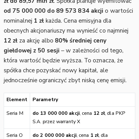
zł do 89,57 mln zł
. Spółka planuje wyemitować
od 75 000 000 do 89 573 834 akcji
o wartości
nominalnej
1 zł
każda. Cena emisyjna dla
obecnych akcjonariuszy ma wynieść co najmniej
12 zł
za akcję albo
80% średniej ceny
giełdowej z 50 sesji
– w zależności od tego,
która wartość będzie wyższa. To oznacza, że
spółka chce pozyskać nowy kapitał, ale
jednocześnie ograniczyć zbyt niską cenę emisji.
Element
Parametry
Seria M
do 13 000 000 akcji
, cena
12 zł
, dla PKP
S.A. przez warranty X
Seria O
do 2 000 000 akcji
, cena
1 zł
, dla