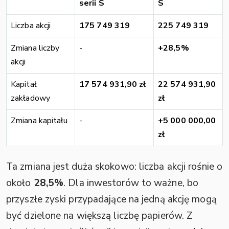
serii S
S
Liczba akcji
175 749 319
225 749 319
Zmiana liczby
-
+28,5%
akcji
Kapitał
17 574 931,90 zł
22 574 931,90
zakładowy
zł
Zmiana kapitału
-
+5 000 000,00
zł
Ta zmiana jest duża skokowo: liczba akcji rośnie o
około
28,5%
. Dla inwestorów to ważne, bo
przyszłe zyski przypadające na jedną akcję mogą
być dzielone na większą liczbę papierów. Z