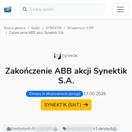
Strona główna
Spółki
SYNEKTIK
Wiadomości ESPI
Zakończenie ABB akcji Synektik S.A.
Zakończenie ABB akcji Synektik
S.A.
17.06.2026
Zmiany w akcjonariacie (progi)
SYNEKTIK (SNT)
Sentyment AI:
neutralny
akcjonariusze
+1 ukrytych