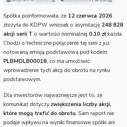
Sentyment AI:
neutralny
akcjonariusze
+1 ukrytych
Spółka poinformowała, że
12 czerwca 2026
złożyła do KDPW wniosek o asymilację
248 828
akcji serii T
o wartości nominalnej
0,10 zł
każda.
Chodzi o techniczne połączenie tej serii z już
notowaną emisją podstawową pod kodem
PLBMDLB00018
, co ma umożliwić
wprowadzenie tych akcji do obrotu na rynku
podstawowym.
Dla inwestorów najważniejsze jest to, że
komunikat dotyczy
zwiększenia liczby akcji,
które mogą trafić do obrotu
. Sam raport nie
podaje wpływu na wyniki finansowe spółki ani