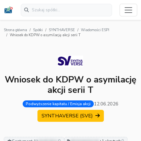
Strona główna
Spółki
SYNTHAVERSE
Wiadomości ESPI
Wniosek do KDPW o asymilację akcji serii T
Wniosek do KDPW o asymilację
akcji serii T
12.06.2026
Podwyższenie kapitału / Emisja akcji
SYNTHAVERSE (SVE)