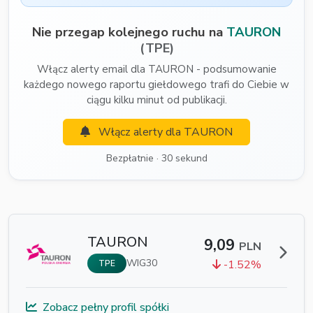
Nie przegap kolejnego ruchu na
TAURON
(TPE)
Włącz alerty email dla TAURON - podsumowanie
każdego nowego raportu giełdowego trafi do Ciebie w
ciągu kilku minut od publikacji.
Włącz alerty dla TAURON
Bezpłatnie · 30 sekund
TAURON
9,09
PLN
WIG30
-1.52%
TPE
Zobacz pełny profil spółki