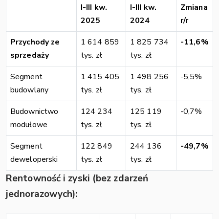
I-III kw.
I-III kw.
Zmiana
2025
2024
r/r
Przychody ze
1 614 859
1 825 734
-11,6%
sprzedaży
tys. zł
tys. zł
Segment
1 415 405
1 498 256
-5,5%
budowlany
tys. zł
tys. zł
Budownictwo
124 234
125 119
-0,7%
modułowe
tys. zł
tys. zł
Segment
122 849
244 136
-49,7%
deweloperski
tys. zł
tys. zł
Rentowność i zyski (bez zdarzeń
jednorazowych):