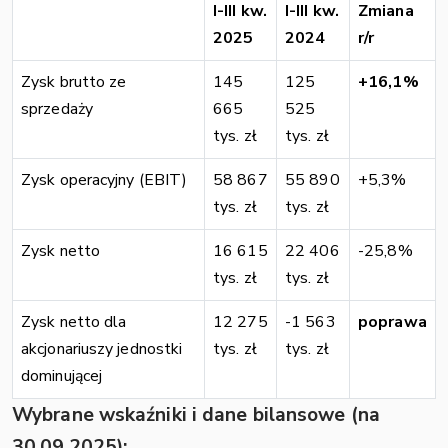
I-III kw.
I-III kw.
Zmiana
2025
2024
r/r
Zysk brutto ze
145
125
+16,1%
sprzedaży
665
525
tys. zł
tys. zł
Zysk operacyjny (EBIT)
58 867
55 890
+5,3%
tys. zł
tys. zł
Zysk netto
16 615
22 406
-25,8%
tys. zł
tys. zł
Zysk netto dla
12 275
-1 563
poprawa
akcjonariuszy jednostki
tys. zł
tys. zł
dominującej
Wybrane wskaźniki i dane bilansowe (na
30.09.2025):