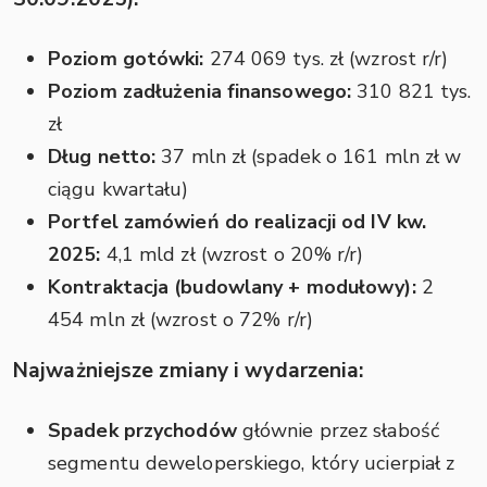
Poziom gotówki:
274 069 tys. zł (wzrost r/r)
Poziom zadłużenia finansowego:
310 821 tys.
zł
Dług netto:
37 mln zł (spadek o 161 mln zł w
ciągu kwartału)
Portfel zamówień do realizacji od IV kw.
2025:
4,1 mld zł (wzrost o 20% r/r)
Kontraktacja (budowlany + modułowy):
2
454 mln zł (wzrost o 72% r/r)
Najważniejsze zmiany i wydarzenia:
Spadek przychodów
głównie przez słabość
segmentu deweloperskiego, który ucierpiał z