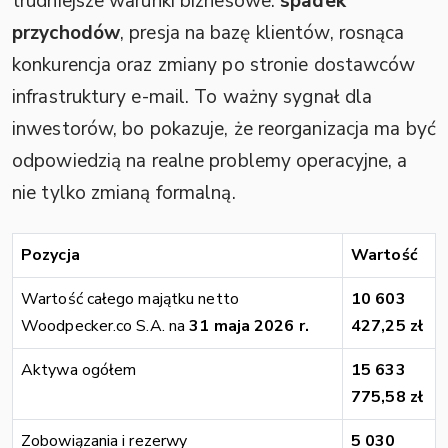
trudniejsze warunki biznesowe:
spadek
przychodów
, presja na bazę klientów, rosnąca
konkurencja oraz zmiany po stronie dostawców
infrastruktury e-mail. To ważny sygnał dla
inwestorów, bo pokazuje, że reorganizacja ma być
odpowiedzią na realne problemy operacyjne, a
nie tylko zmianą formalną.
Pozycja
Wartość
Wartość całego majątku netto
10 603
Woodpecker.co S.A. na
31 maja 2026 r.
427,25 zł
Aktywa ogółem
15 633
775,58 zł
Zobowiązania i rezerwy
5 030