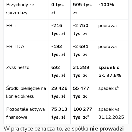
Przychody ze
0 tys.
505 tys.
-100%
sprzedaży
zł
zł
EBIT
-216
-2 750
poprawa
tys. zł
tys. zł
EBITDA
-193
-2 691
poprawa
tys. zł
tys. zł
Zysk netto
692
31 389
spadek o
tys. zł
tys. zł
ok. 97,8%
Środki pieniężne na
29 426
55 477
spadek r/r
koniec okresu
tys. zł
tys. zł
Pozostałe aktywa
75 313
100 277
spadek vs
finansowe
tys. zł
tys. zł*
31.12.2025
W praktyce oznacza to, że spółka
nie prowadzi