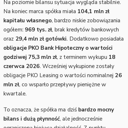
Na poziomie bilansu sytuacja wygląda stabilnie.
Na koniec marca spółka miała
104,1 mln zł
kapitału własnego
, bardzo niskie zobowiązania
ogółem:
969 tys. zł
, brak kredytów bankowych
oraz
29,4 mln zł gotówki
. Dodatkowo posiadała
obligacje PKO Bank Hipoteczny o wartości
godziwej 75,3 mln zł
, z terminem wykupu
18
czerwca 2026
. Wcześniej wykupione zostały
obligacje PKO Leasing o wartości nominalnej
26
mln zł
, co wsparło przepływy pieniężne w
kwartale.
To oznacza, że spółka ma dziś
bardzo mocny
bilans i dużą płynność
, ale jednocześnie
ograniczoną bieżącą działalność. Z punktu