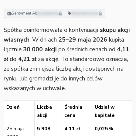
Sentyment AI:
pozytywny
akcjonariusze
Spółka poinformowała o kontynuacji
skupu akcji
własnych
. W dniach
25–29 maja 2026
kupiła
łącznie
30 000 akcji
po średnich cenach od
4,11
zł
do
4,21 zł
za akcję. To standardowo oznacza,
że spółka zmniejsza liczbę akcji dostępnych na
rynku lub gromadzi je do innych celów
wskazanych w uchwale.
Dzień
Liczba
Średnia
Udział w
akcji
cena
kapitale
25 maja
5 908
4,11 zł
0,025%