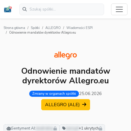
Strona główna
Spółki
ALLEGRO
Wiadomości ESPI
Odnowienie mandatów dyrektorów Allegro.eu
Odnowienie mandatów
dyrektorów Allegro.eu
25.06.2026
Zmiany w organach spółki
ALLEGRO (ALE)
Sentyment AI:
neutralny
zarząd
+1 ukrytych