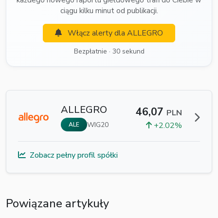
każdego nowego raportu giełdowego trafi do Ciebie w
ciągu kilku minut od publikacji.
Włącz alerty dla ALLEGRO
Bezpłatnie · 30 sekund
ALLEGRO
46,07
PLN
WIG20
+2.02%
ALE
Zobacz pełny profil spółki
Powiązane artykuły