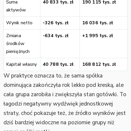
Suma
40 833 tys. zł
190 115 tys. zł
aktywów
Wynik netto
-326 tys. zł
16 036 tys. zł
Zmiana
-634 tys. zł
+1 995 tys. zł
środków
pieniężnych
Kapitał własny
40 788 tys. zł
168 812 tys. zł
W praktyce oznacza to, że sama spółka
dominująca zakończyła rok lekko pod kreską, ale
cała grupa zarobiła i zwiększyła stan gotówki. To
łagodzi negatywny wydźwięk jednostkowej
straty, choć pokazuje też, że źródło wyników jest
dziś bardziej widoczne na poziomie grupy niż