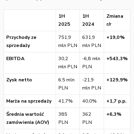
1H
1H
Zmiana
2025
2024
r/r
Przychody ze
751,9
631,9
+19,0%
sprzedaży
mln PLN
mln PLN
EBITDA
30,2
-6,8 mln
+543,3%
mln PLN
PLN
Zysk netto
6,5 mln
-21,9
+129,9%
PLN
mln PLN
Marża na sprzedaży
41,7%
40,0%
+1,7 p.p.
Średnia wartość
385
362
+6,3%
zamówienia (AOV)
PLN
PLN