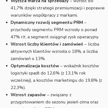
Wyższa marża na sprzedaży
– wzrost do
41,7% dzięki strategii premiumizacji i poprawie
warunków współpracy z markami.
Dynamiczny rozwój segmentu PRM
–
przychody segmentu PRM wzrosły o ponad
47% r/r, a segment osiągnął zysk operacyjny.
Wzrost liczby klientów i zamówień
– liczba
aktywnych klientów wzrosła o 18%, a liczba
zamówień o 13%.
Optymalizacja kosztów
– wskaźnik kosztów
logistyki spadł do 12,6% (z 13,1% rok
wcześniej), a kosztów marketingu do 19,8% (z
22,3%).
Wzrost zapasów
– związany z
przygotowaniem do sezonu jesień-zima oraz