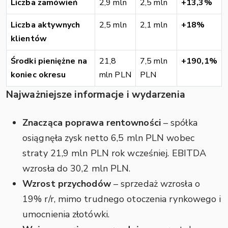
Liczba zamówień
2,9 mln
2,5 mln
+13,3%
Liczba aktywnych
2,5 mln
2,1 mln
+18%
klientów
Środki pieniężne na
21,8
7,5 mln
+190,1%
koniec okresu
mln PLN
PLN
Najważniejsze informacje i wydarzenia
Znacząca poprawa rentowności
– spółka
osiągnęła zysk netto 6,5 mln PLN wobec
straty 21,9 mln PLN rok wcześniej. EBITDA
wzrosła do 30,2 mln PLN.
Wzrost przychodów
– sprzedaż wzrosła o
19% r/r, mimo trudnego otoczenia rynkowego i
umocnienia złotówki.