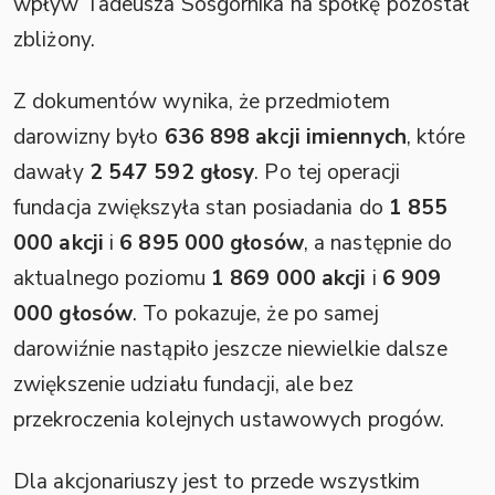
wpływ Tadeusza Sosgórnika na spółkę pozostał
zbliżony.
Z dokumentów wynika, że przedmiotem
darowizny było
636 898 akcji imiennych
, które
dawały
2 547 592 głosy
. Po tej operacji
fundacja zwiększyła stan posiadania do
1 855
000 akcji
i
6 895 000 głosów
, a następnie do
aktualnego poziomu
1 869 000 akcji
i
6 909
000 głosów
. To pokazuje, że po samej
darowiźnie nastąpiło jeszcze niewielkie dalsze
zwiększenie udziału fundacji, ale bez
przekroczenia kolejnych ustawowych progów.
Dla akcjonariuszy jest to przede wszystkim