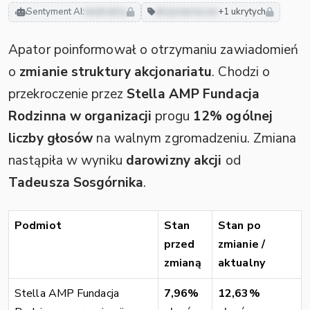
Sentyment AI:
neutralny
akcjonariusze
+1 ukrytych
Apator poinformował o otrzymaniu zawiadomień
o
zmianie struktury akcjonariatu
. Chodzi o
przekroczenie przez
Stella AMP Fundacja
Rodzinna w organizacji
progu
12% ogólnej
liczby głosów
na walnym zgromadzeniu. Zmiana
nastąpiła w wyniku
darowizny akcji
od
Tadeusza Sosgórnika
.
Podmiot
Stan
Stan po
przed
zmianie /
zmianą
aktualny
Stella AMP Fundacja
7,96%
12,63%