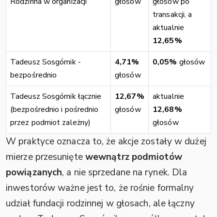
Rodzinna w organizacji
głosów
głosów po
transakcji, a
aktualnie
12,65%
Tadeusz Sosgórnik -
4,71%
0,05%
głosów
bezpośrednio
głosów
Tadeusz Sosgórnik łącznie
12,67%
aktualnie
(bezpośrednio i pośrednio
głosów
12,68%
przez podmiot zależny)
głosów
W praktyce oznacza to, że akcje zostały w dużej
mierze przesunięte
wewnątrz podmiotów
powiązanych
, a nie sprzedane na rynek. Dla
inwestorów ważne jest to, że rośnie formalny
udział fundacji rodzinnej w głosach, ale łączny