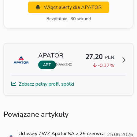
Włącz alerty dla APATOR
Bezpłatnie · 30 sekund
APATOR
27,20
PLN
SWIG80
-0.37%
APT
Zobacz pełny profil spółki
Powiązane artykuły
Uchwały ZWZ Apator SA z 25 czerwca
25.06.2026