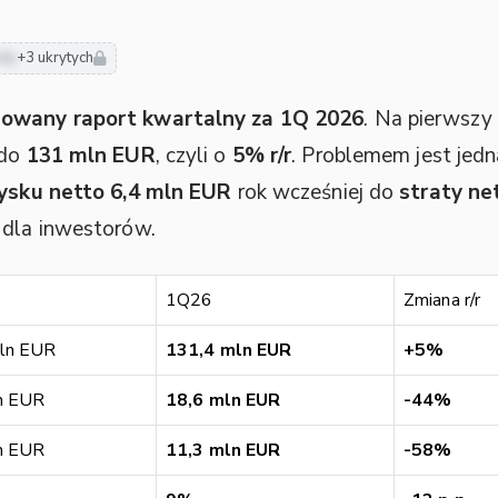
ody
+3 ukrytych
dowany raport kwartalny za 1Q 2026
. Na pierwszy
 do
131 mln EUR
, czyli o
5% r/r
. Problemem jest jed
ysku netto 6,4 mln EUR
rok wcześniej do
straty ne
 dla inwestorów.
1Q26
Zmiana r/r
ln EUR
131,4 mln EUR
+5%
n EUR
18,6 mln EUR
-44%
n EUR
11,3 mln EUR
-58%