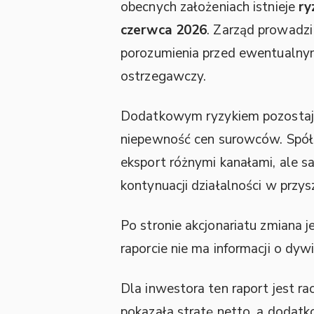
obecnych założeniach istnieje
ry
czerwca 2026
. Zarząd prowadzi
porozumienia przed ewentualnym 
ostrzegawczy.
Dodatkowym ryzykiem pozostaje o
niepewność cen surowców. Spółka
eksport różnymi kanałami, ale 
kontynuacji działalności w przysz
Po stronie akcjonariatu zmiana j
raporcie nie ma informacji o dy
Dla inwestora ten raport jest ra
pokazała stratę netto, a dodat