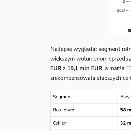
Najlepiej wyglądał segment rol
większym wolumenom sprzedaży.
EUR
z
19,1 mln EUR
, a marża 
zrekompensowała słabszych cen
Segment
Przy
Rolnictwo
58 m
Cukier
32 m