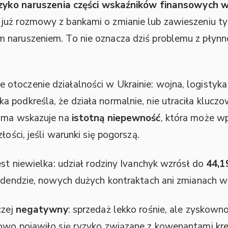
zyko naruszenia części wskaźników finansowych
 już rozmowy z bankami o zmianie lub zawieszeniu ty
naruszeniem. To nie oznacza dziś problemu z płynno
toczenie działalności w Ukrainie: wojna, logistyka e
 podkreśla, że działa normalnie, nie utraciła kluc
sama wskazuje na
istotną niepewność
, która może w
łości, jeśli warunki się pogorszą.
est niewielka: udział rodziny Ivanchyk wzrósł do
44,
widendzie, nowych dużych kontraktach ani zmianach w
czej
negatywny
: sprzedaż lekko rośnie, ale zyskown
kowo pojawiło się ryzyko związane z kowenantami k