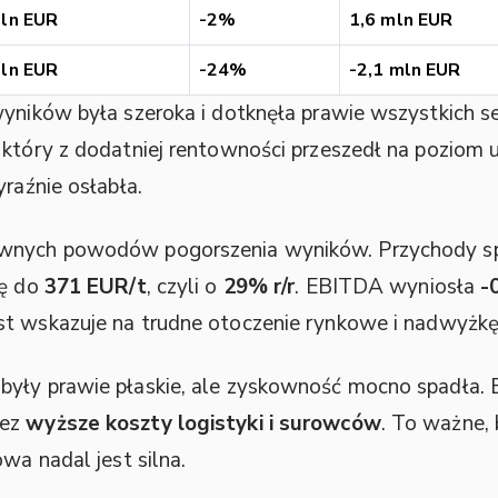
ln EUR
-2%
1,6 mln EUR
ln EUR
-24%
-2,1 mln EUR
 wyników była szeroka i dotknęła prawie wszystkich
, który z dodatniej rentowności przeszedł na poziom
yraźnie osłabła.
łównych powodów pogorszenia wyników. Przychody s
ię do
371 EUR/t
, czyli o
29% r/r
. EBITDA wyniosła
-
st wskazuje na trudne otoczenie rynkowe i nadwyżkę 
były prawie płaskie, ale zyskowność mocno spadła.
zez
wyższe koszty logistyki i surowców
. To ważne, 
owa nadal jest silna.