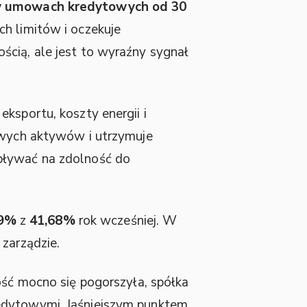
 w umowach kredytowych od 30
ch limitów i oczekuje
ścią, ale jest to wyraźny sygnał
ksportu, koszty energii i
zowych aktywów i utrzymuje
pływać na zdolność do
19%
z
41,68%
rok wcześniej. W
 zarządzie.
ość mocno się pogorszyła, spółka
redytowymi. Jaśniejszym punktem