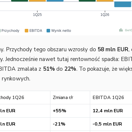
ny. Przychody tego obszaru wzrosły do
58 mln EUR
,
 Jednocześnie nawet tutaj rentowność spadła: EBI
EBITDA zmalała z
51%
do
22%
. To pokazuje, że więk
 rynkowych.
chody 1Q26
Zmiana r/r
EBITDA 1Q26
ln EUR
+55%
12,4 mln EUR
ln EUR
-21%
-0,5 mln EUR