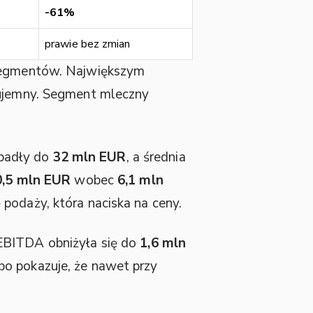
-61%
prawie bez zmian
 segmentów. Największym
 ujemny. Segment mleczny
padły do
32 mln EUR
, a średnia
0,5 mln EUR
wobec
6,1 mln
podaży, która naciska na ceny.
 EBITDA obniżyła się do
1,6 mln
bo pokazuje, że nawet przy