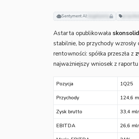
Sentyment AI:
negatywny
przych
Astarta opublikowała
skonsoli
stabilnie, bo przychody wzrosły
rentowności: spółka przeszła z
z
najważniejszy wniosek z raportu
Pozycja
1Q25
Przychody
124,6 m
Zysk brutto
33,4 ml
EBITDA
26,6 ml