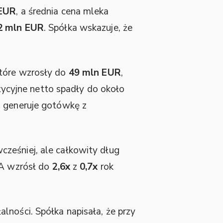
 EUR
, a średnia cena mleka
2 mln EUR
. Spółka wskazuje, że
które wzrosły do
49 mln EUR
,
stycyjne netto spadły do około
l generuje gotówkę z
cześniej, ale całkowity dług
DA wzrósł do
2,6x
z
0,7x
rok
lności. Spółka napisała, że przy