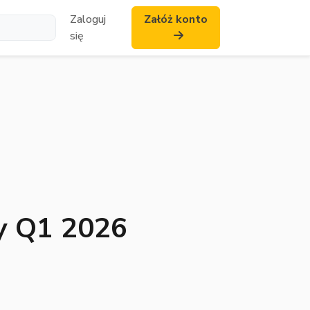
Zaloguj
Załóż konto
się
y Q1 2026