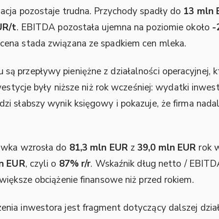
acja pozostaje trudna. Przychody spadły do
13 mln
UR/t
. EBITDA pozostała ujemna na poziomie około
-
cena stada związana ze spadkiem cen mleka.
ą przepływy pieniężne z działalności operacyjnej, 
westycje były niższe niż rok wcześniej: wydatki inwe
dzi słabszy wynik księgowy i pokazuje, że firma nada
tówka wzrosła do
81,3 mln EUR
z
39,0 mln EUR
rok w
ln EUR
, czyli o
87% r/r
. Wskaźnik dług netto / EBIT
większe obciążenie finansowe niż przed rokiem.
ia inwestora jest fragment dotyczący dalszej działa