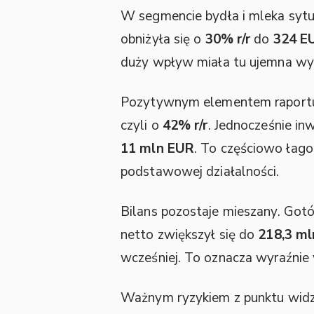
W segmencie bydła i mleka sytu
obniżyła się o
30% r/r
do
324 E
duży wpływ miała tu ujemna wy
Pozytywnym elementem raportu s
czyli o
42% r/r
. Jednocześnie in
11 mln EUR
. To częściowo łago
podstawowej działalności.
Bilans pozostaje mieszany. Go
netto zwiększył się do
218,3 m
wcześniej. To oznacza wyraźnie 
Ważnym ryzykiem z punktu widzen