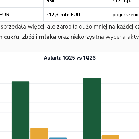
9%
-12 p.p.
 EUR
-12,3 mln EUR
pogorszeni
sprzedała więcej, ale zarobiła dużo mniej na każdej 
 cukru, zbóż i mleka
oraz niekorzystna wycena akt