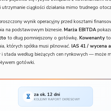
 utrzymanie ciągłości działania mimo trudnego otocz
proszczony wynik operacyjny przed kosztami finanso
abia na podstawowym biznesie.
Marża EBITDA
pokazu
tto
to dług pomniejszony o gotówkę.
Kowenanty
to
nia, których spółka musi pilnować.
IAS 41 / wycena 
 i stada według bieżących cen rynkowych — może m
zepływem gotówki.
za ok. 12 dni
KOLEJNY RAPORT OKRESOWY