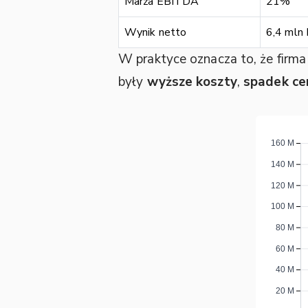
Marża EBITDA
21%
Wynik netto
6,4 mln
W praktyce oznacza to, że firma 
były
wyższe koszty
,
spadek cen