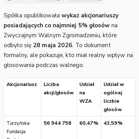
Spółka opublikowała
wykaz akcjonariuszy
posiadających co najmniej 5% głosów
na
Zwyczajnym Walnym Zgromadzeniu, które
odbyło się
28 maja 2026
. To dokument
formalny, ale pokazuje, kto miał realny wpływ na
głosowania podczas walnego.
Akcjonariusz
Liczba
Udział
Udział w
akcji/głosów
na
ogólnej
WZA
liczbie
głosów
Turzyńska
56 944 758
60,47%
43,59%
Fundacja