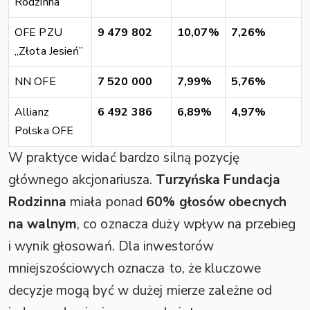
Rodzinna
OFE PZU
9 479 802
10,07%
7,26%
„Złota Jesień”
NN OFE
7 520 000
7,99%
5,76%
Allianz
6 492 386
6,89%
4,97%
Polska OFE
W praktyce widać bardzo silną pozycję
głównego akcjonariusza.
Turzyńska Fundacja
Rodzinna
miała ponad
60% głosów obecnych
na walnym
, co oznacza duży wpływ na przebieg
i wynik głosowań. Dla inwestorów
mniejszościowych oznacza to, że kluczowe
decyzje mogą być w dużej mierze zależne od