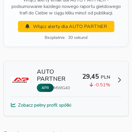
Włącz alerty email dla AUTO PARTNER -
podsumowanie każdego nowego raportu giełdowego
trafi do Ciebie w ciągu kilku minut od publikacji.
Włącz alerty dla AUTO PARTNER
Bezpłatnie · 30 sekund
AUTO
29,45
PLN
PARTNER
-0.51%
MWIG40
APR
Zobacz pełny profil spółki