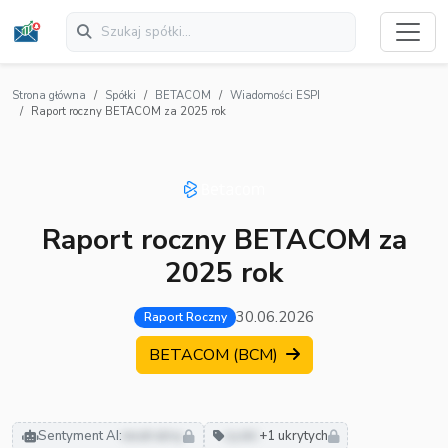
Strona główna
Spółki
BETACOM
Wiadomości ESPI
Raport roczny BETACOM za 2025 rok
Raport roczny BETACOM za
2025 rok
30.06.2026
Raport Roczny
BETACOM (BCM)
Sentyment AI:
neutralny
zyski
+1 ukrytych