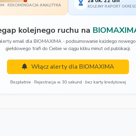
za ok. 22 dni
DM · REKOMENDACJA ANALITYKA
KOLEJNY RAPORT OKRE
egap kolejnego ruchu na
BIOMAXIM
alerty email dla BIOMAXIMA - podsumowanie każdego nowego 
giełdowego trafi do Ciebie w ciągu kilku minut od publikacji.
Włącz alerty dla BIOMAXIMA
Bezpłatnie · Rejestracja w 30 sekund · bez karty kredytowej