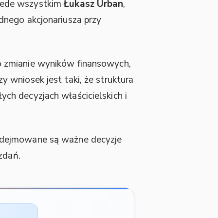
zede wszystkim
Łukasz Urban
,
dnego akcjonariusza przy
o zmianie wyników finansowych,
 wniosek jest taki, że struktura
ch decyzjach właścicielskich i
podejmowane są ważne decyzje
zdań.