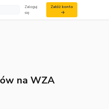
Zaloguj
Załóż konto
się
łosów na WZA