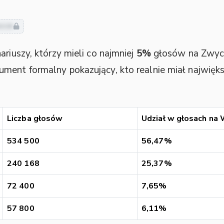
usze
ariuszy, którzy mieli co najmniej
5%
głosów na Zwyc
kument formalny pokazujący, kto realnie miał najwię
Liczba głosów
Udział w głosach na
534 500
56,47%
240 168
25,37%
72 400
7,65%
57 800
6,11%