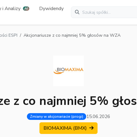
 i Analizy
Dywidendy
AI
ści ESPI
Akcjonariusze z co najmniej 5% głosów na WZA
ze z co najmniej 5% g
15.06.2026
Zmiany w akcjonariacie (progi)
BIOMAXIMA (BMX)