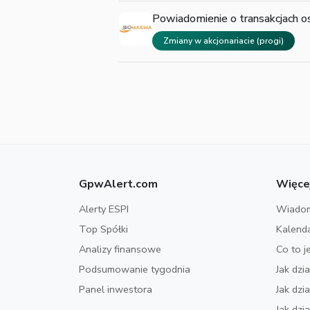
Powiadomienie o transakcjach o
Zmiany w akcjonariacie (progi)
GpwAlert.com
Więce
Alerty ESPI
Wiadom
Top Spółki
Kalend
Analizy finansowe
Co to j
Podsumowanie tygodnia
Jak dzi
Panel inwestora
Jak dz
Jak dzi