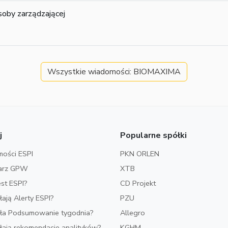
soby zarządzającej
Wszystkie wiadomości: BIOMAXIMA
j
Popularne spółki
ości ESPI
PKN ORLEN
arz GPW
XTB
est ESPI?
CD Projekt
ałają Alerty ESPI?
PZU
iała Podsumowanie tygodnia?
Allegro
ałają rekomendacje analityków?
KGHM