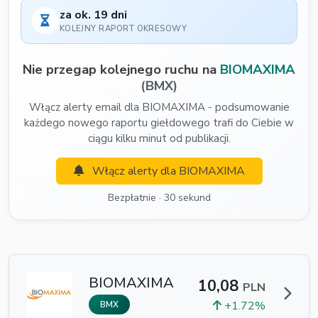
za ok. 19 dni
KOLEJNY RAPORT OKRESOWY
Nie przegap kolejnego ruchu na
BIOMAXIMA
(BMX)
Włącz alerty email dla BIOMAXIMA - podsumowanie
każdego nowego raportu giełdowego trafi do Ciebie w
ciągu kilku minut od publikacji.
Włącz alerty dla BIOMAXIMA
Bezpłatnie · 30 sekund
BIOMAXIMA
10,08
PLN
+1.72%
BMX