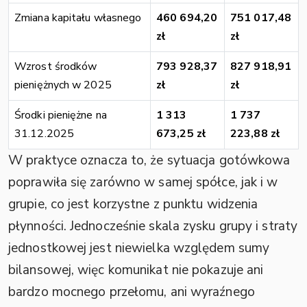
Zmiana kapitału własnego
460 694,20
751 017,48
zł
zł
Wzrost środków
793 928,37
827 918,91
pieniężnych w 2025
zł
zł
Środki pieniężne na
1 313
1 737
31.12.2025
673,25 zł
223,88 zł
W praktyce oznacza to, że sytuacja gotówkowa
poprawiła się zarówno w samej spółce, jak i w
grupie, co jest korzystne z punktu widzenia
płynności. Jednocześnie skala zysku grupy i straty
jednostkowej jest niewielka względem sumy
bilansowej, więc komunikat nie pokazuje ani
bardzo mocnego przełomu, ani wyraźnego