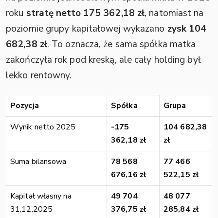
roku
stratę netto 175 362,18 zł
, natomiast na
poziomie grupy kapitałowej wykazano
zysk 104
682,38 zł
. To oznacza, że sama spółka matka
zakończyła rok pod kreską, ale cały holding był
lekko rentowny.
Pozycja
Spółka
Grupa
Wynik netto 2025
-175
104 682,38
362,18 zł
zł
Suma bilansowa
78 568
77 466
676,16 zł
522,15 zł
Kapitał własny na
49 704
48 077
31.12.2025
376,75 zł
285,84 zł