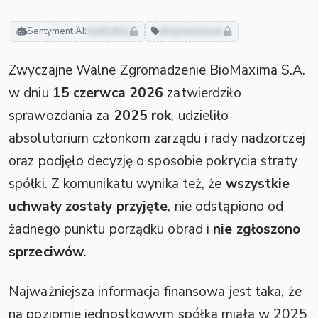
Sentyment AI:
neutralny
akcjonariusze
Zwyczajne Walne Zgromadzenie BioMaxima S.A.
w dniu
15 czerwca 2026
zatwierdziło
sprawozdania za
2025 rok
, udzieliło
absolutorium członkom zarządu i rady nadzorczej
oraz podjęło decyzję o sposobie pokrycia straty
spółki. Z komunikatu wynika też, że
wszystkie
uchwały zostały przyjęte
, nie odstąpiono od
żadnego punktu porządku obrad i
nie zgłoszono
sprzeciwów
.
Najważniejsza informacja finansowa jest taka, że
na poziomie jednostkowym spółka miała w 2025