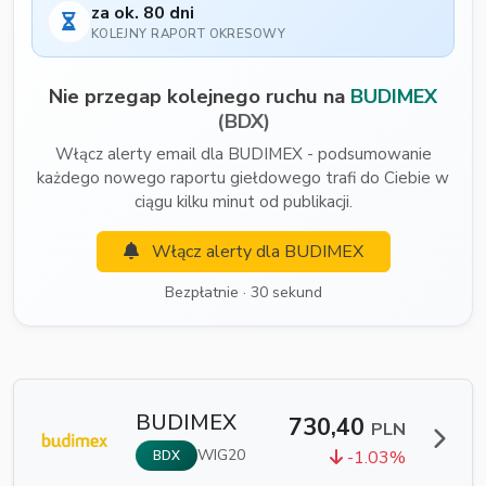
za ok. 80 dni
KOLEJNY RAPORT OKRESOWY
Nie przegap kolejnego ruchu na
BUDIMEX
(BDX)
Włącz alerty email dla BUDIMEX - podsumowanie
każdego nowego raportu giełdowego trafi do Ciebie w
ciągu kilku minut od publikacji.
Włącz alerty dla BUDIMEX
Bezpłatnie · 30 sekund
BUDIMEX
730,40
PLN
WIG20
-1.03%
BDX