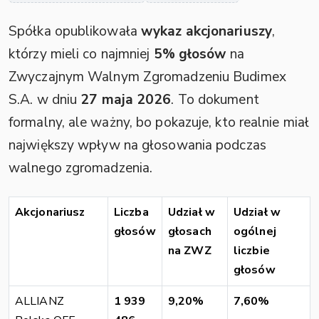
Spółka opublikowała
wykaz akcjonariuszy
,
którzy mieli co najmniej
5% głosów
na
Zwyczajnym Walnym Zgromadzeniu Budimex
S.A. w dniu
27 maja 2026
. To dokument
formalny, ale ważny, bo pokazuje, kto realnie miał
największy wpływ na głosowania podczas
walnego zgromadzenia.
Akcjonariusz
Liczba
Udział w
Udział w
głosów
głosach
ogólnej
na ZWZ
liczbie
głosów
ALLIANZ
1 939
9,20%
7,60%