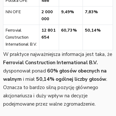
Polska OFE
486
NN OFE
2 000
9,49%
7,83%
000
Ferrovial
12 801
60,73%
50,14%
Construction
654
International B.V.
W praktyce najważniejsza informacja jest taka, że
Ferrovial Construction International B.V.
dysponował ponad
60% głosów obecnych na
walnym
i miał
50,14% ogólnej liczby głosów
.
Oznacza to bardzo silną pozycję głównego
akcjonariusza i duży wpływ na decyzje
podejmowane przez walne zgromadzenie.