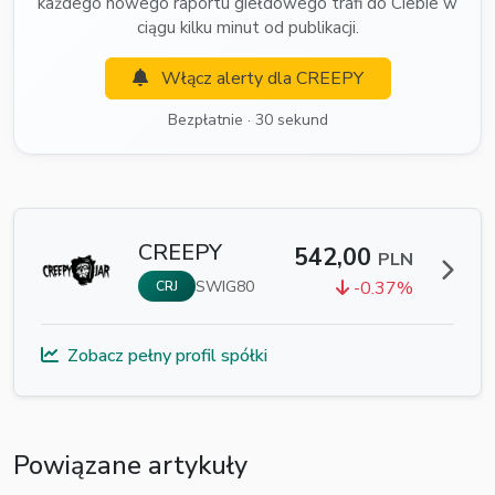
każdego nowego raportu giełdowego trafi do Ciebie w
ciągu kilku minut od publikacji.
Włącz alerty dla CREEPY
Bezpłatnie · 30 sekund
CREEPY
542,00
PLN
SWIG80
-0.37%
CRJ
Zobacz pełny profil spółki
Powiązane artykuły