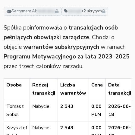
Sentyment AI:
neutralny
zarząd
+2 ukrytych
Spółka poinformowała o
transakcjach osób
pełniących obowiązki zarządcze
. Chodzi o
objęcie
warrantów subskrypcyjnych
w ramach
Programu Motywacyjnego za lata 2023-2025
przez trzech członków zarządu.
Osoba
Rodzaj
Liczba
Cena
Data
transakcji
warrantów
transakcji
Tomasz
Nabycie
2 543
0,00
2026-06-
Sobol
PLN
18
Krzysztof
Nabycie
2 543
0,00
2026-06-