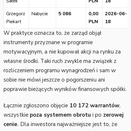
Sałek
PLN
18
Grzegorz
Nabycie
5 086
0,00
2026-06-
Piekart
PLN
18
W praktyce oznacza to, że zarząd objął
instrumenty przyznane w programie
motywacyjnym, a nie kupował akcji na rynku za
własne środki. Taki ruch zwykle ma związek z
rozliczeniem programu wynagrodzeń i sam w
sobie nie mówi jeszcze o pogorszeniu ani
poprawie bieżących wyników finansowych spółki.
Łącznie zgłoszono objęcie
10 172 warrantów
,
wszystkie
poza systemem obrotu
i po
zerowej
cenie
. Dla inwestora najważniejsze jest to, że