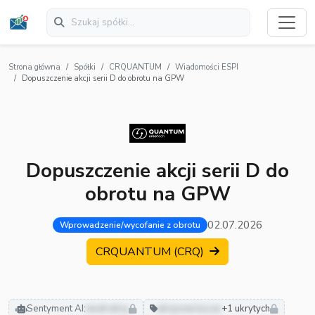
Strona główna
Spółki
CRQUANTUM
Wiadomości ESPI
Dopuszczenie akcji serii D do obrotu na GPW
Dopuszczenie akcji serii D do
obrotu na GPW
02.07.2026
Wprowadzenie/wycofanie z obrotu
CRQUANTUM (CRQ)
Sentyment AI:
neutralny
akcjonariusze
+1 ukrytych