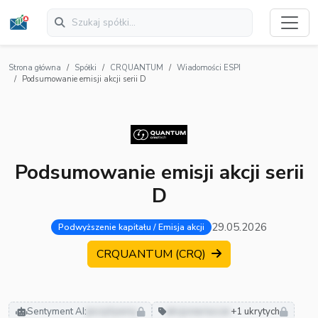
Strona główna
Spółki
CRQUANTUM
Wiadomości ESPI
Podsumowanie emisji akcji serii D
Podsumowanie emisji akcji serii
D
29.05.2026
Podwyższenie kapitału / Emisja akcji
CRQUANTUM (CRQ)
Sentyment AI:
pozytywny
akcjonariusze
+1 ukrytych