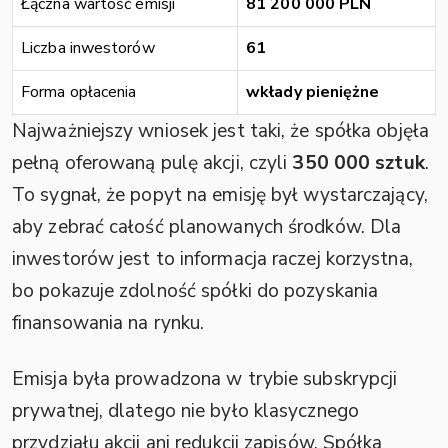
Łączna wartość emisji
81 200 000 PLN
Liczba inwestorów
61
Forma opłacenia
wkłady pieniężne
Najważniejszy wniosek jest taki, że spółka objęła
pełną oferowaną pulę akcji, czyli
350 000 sztuk
.
To sygnał, że popyt na emisję był wystarczający,
aby zebrać całość planowanych środków. Dla
inwestorów jest to informacja raczej korzystna,
bo pokazuje zdolność spółki do pozyskania
finansowania na rynku.
Emisja była prowadzona w trybie subskrypcji
prywatnej, dlatego nie było klasycznego
przydziału akcji ani redukcji zapisów. Spółka