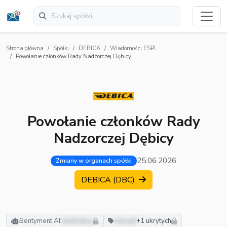
Strona główna
Spółki
DEBICA
Wiadomości ESPI
Powołanie członków Rady Nadzorczej Dębicy
Powołanie członków Rady
Nadzorczej Dębicy
25.06.2026
Zmiany w organach spółki
DEBICA (DBC)
Sentyment AI:
neutralny
zarząd
+1 ukrytych