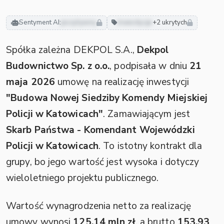
Sentyment AI:
pozytywny
inwestycje
+2 ukrytych
Spółka zależna DEKPOL S.A.,
Dekpol
Budownictwo Sp. z o.o.
, podpisała w dniu
21
maja 2026
umowę na realizację inwestycji
"Budowa Nowej Siedziby Komendy Miejskiej
Policji w Katowicach"
. Zamawiającym jest
Skarb Państwa - Komendant Wojewódzki
Policji w Katowicach
. To istotny kontrakt dla
grupy, bo jego wartość jest wysoka i dotyczy
wieloletniego projektu publicznego.
Wartość wynagrodzenia netto za realizację
umowy wynosi
125,14 mln zł
, a brutto
153,93