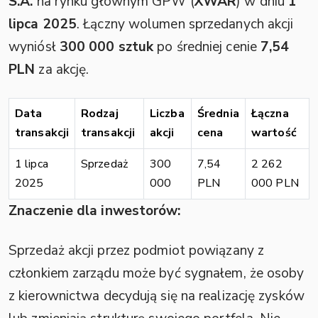
S.A.
na rynku głównym GPW (
XWAR
) w dniu
1
lipca 2025
. Łączny wolumen sprzedanych akcji
wyniósł
300 000 sztuk
po średniej cenie
7,54
PLN
za akcję.
Data
Rodzaj
Liczba
Średnia
Łączna
transakcji
transakcji
akcji
cena
wartość
1 lipca
Sprzedaż
300
7,54
2 262
2025
000
PLN
000 PLN
Znaczenie dla inwestorów:
Sprzedaż akcji przez podmiot powiązany z
członkiem zarządu może być sygnałem, że osoby
z kierownictwa decydują się na realizację zysków