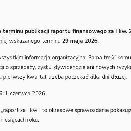
 terminu publikacji raportu finansowego za I kw. 2
śniej wskazanego terminu
29 maja 2026
.
wszystkim informacja organizacyjna. Sama treść kom
acji o sprzedaży, zysku, dywidendzie ani nowych ryz
a pierwszy kwartał trzeba poczekać kilka dni dłużej.
6:
1 czerwca 2026.
„raport za I kw.” to okresowe sprawozdanie pokazując
miesiącach roku.