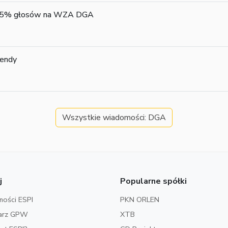
niej 5% głosów na WZA DGA
dendy
Wszystkie wiadomości: DGA
j
Popularne spółki
ości ESPI
PKN ORLEN
arz GPW
XTB