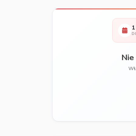
1
D
Nie
Włą