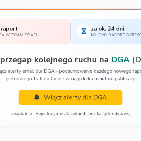
 raport
za ok. 24 dni
GA W TYM MIESIĄCU
KOLEJNY RAPORT OKRE
 przegap kolejnego ruchu na
DGA
(
cz alerty email dla DGA - podsumowanie każdego nowego rap
giełdowego trafi do Ciebie w ciągu kilku minut od publikacji.
Włącz alerty dla DGA
Bezpłatnie · Rejestracja w 30 sekund · bez karty kredytowej