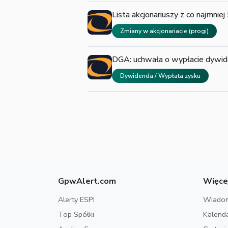
Lista akcjonariuszy z co najm
Zmiany w akcjonariacie (progi)
DGA: uchwała o wypłacie dywi
Dywidenda / Wypłata zysku
GpwAlert.com
Więce
Alerty ESPI
Wiadom
Top Spółki
Kalend