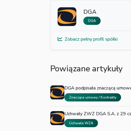
DGA
DGA
Zobacz pełny profil spółki
Powiązane artykuły
DGA podpisała znaczącą umowę 
Znaczące umowy / Kontrakty
Uchwały ZWZ DGA S.A. z 29 cz
Uchwała WZA