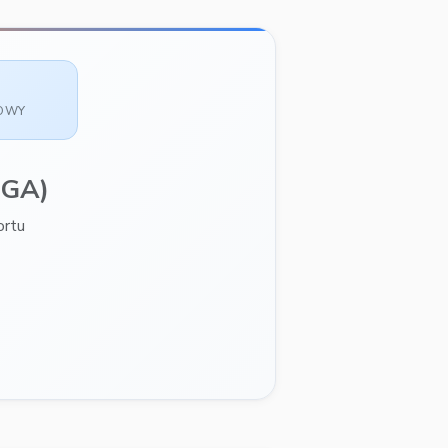
SOWY
DGA)
ortu