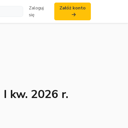
Zaloguj
Załóż konto
się
I kw. 2026 r.