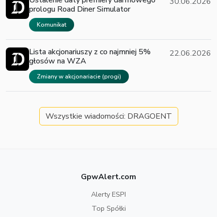
Ustalenie daty premiery darmowego
30.06.2026
prologu Road Diner Simulator
Komunikat
Lista akcjonariuszy z co najmniej 5%
22.06.2026
głosów na WZA
Zmiany w akcjonariacie (progi)
Wszystkie wiadomości: DRAGOENT
GpwAlert.com
Alerty ESPI
Top Spółki