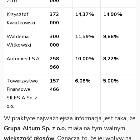
z o.o.
000
Krzysztof
372
14,37%
14,90%
Kwiatkowski
000
Waldemar
300
11,59%
9,88%
Witkowski
000
Autodirect S.A.
258
10,00%
8,22%
960
Towarzystwo
157
6,08%
5,00%
Finansowe
466
SILESIA Sp. z
o.o.
W praktyce najważniejsza informacja jest taka, że
Grupa Altum Sp. z o.o.
miała na tym walnym
większość głosów
. Oznacza to, że jej wpływ na