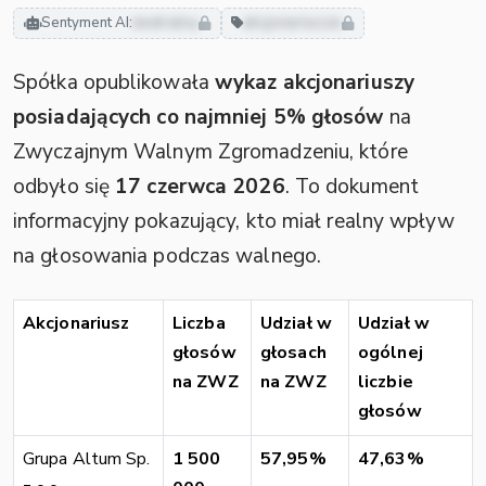
Sentyment AI:
neutralny
akcjonariusze
Spółka opublikowała
wykaz akcjonariuszy
posiadających co najmniej 5% głosów
na
Zwyczajnym Walnym Zgromadzeniu, które
odbyło się
17 czerwca 2026
. To dokument
informacyjny pokazujący, kto miał realny wpływ
na głosowania podczas walnego.
Akcjonariusz
Liczba
Udział w
Udział w
głosów
głosach
ogólnej
na ZWZ
na ZWZ
liczbie
głosów
Grupa Altum Sp.
1 500
57,95%
47,63%