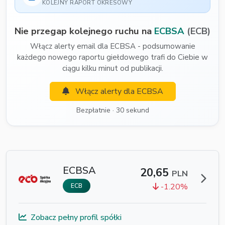
KOLEJNY RAPORT OKRESOWY
Nie przegap kolejnego ruchu na
ECBSA
(ECB)
Włącz alerty email dla ECBSA - podsumowanie
każdego nowego raportu giełdowego trafi do Ciebie w
ciągu kilku minut od publikacji.
Włącz alerty dla ECBSA
Bezpłatnie · 30 sekund
ECBSA
20,65
PLN
-1.20%
ECB
Zobacz pełny profil spółki