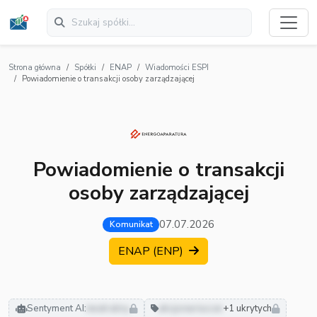
Strona główna
Spółki
ENAP
Wiadomości ESPI
Powiadomienie o transakcji osoby zarządzającej
Powiadomienie o transakcji
osoby zarządzającej
07.07.2026
Komunikat
ENAP (ENP)
Sentyment AI:
neutralny
akcjonariusze
+1 ukrytych