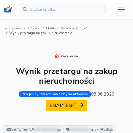
Strona główna
Spółki
ENAP
Wiadomości ESPI
Wynik przetargu na zakup nieruchomości
Wynik przetargu na zakup
nieruchomości
03.06.2026
Przejęcia / Połączenia / Zbycia aktywów
ENAP (ENP)
Sentyment AI:
pozytywny
akwizycje
+2 ukrytych