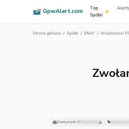
Top
Alerty
GpwAlert.com
Spółki
Strona główna
Spółki
ENAP
Wiadomości ES
Zwoła
Sentyment AI:
neutralny
akcjonari