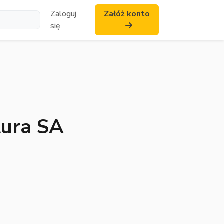
Zaloguj
Załóż konto
się
ura SA