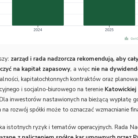
szy:
zarząd i rada nadzorcza rekomendują, aby cał
aczyć na kapitał zapasowy
, a więc
nie na dywidend
łalności, kapitałochłonnych kontraktów oraz planowa
jnego i socjalno-biurowego na terenie
Katowickiej
 Dla inwestorów nastawionych na bieżącą wypłatę go
h na rozwój spółki może to oznaczać wzmacnianie fi
a istotnych ryzyk i tematów operacyjnych. Rada Na
ązane z naliczeniem spółce kar umownych przez P