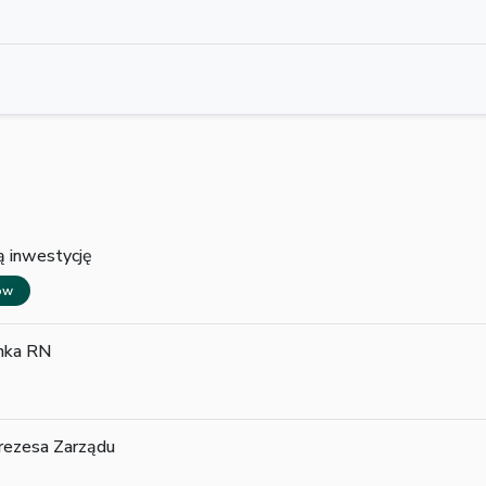
ą inwestycję
wów
onka RN
rezesa Zarządu