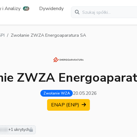
 i Analizy
Dywidendy
AI
PI
Zwołanie ZWZA Energoaparatura SA
nie ZWZA Energoaparat
20.05.2026
Zwołanie WZA
ENAP (ENP)
usze
+1 ukrytych