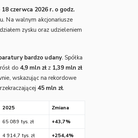
ę
18 czerwca 2026 r. o godz.
tu. Na walnym akcjonariusze
odziałem zysku oraz udzieleniem
aparatury bardzo udany
. Spółka
zrósł do
4,9 mln zł
z
1,39 mln zł
ywnie, wskazując na rekordowe
przekraczającej
45 mln zł
.
2025
Zmiana
65 089 tys. zł
+43,7%
4 914,7 tys. zł
+254,4%