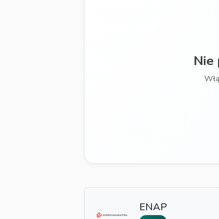
Nie
Włą
ENAP