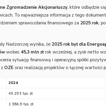
ne Zgromadzenie Akcjonariuszy
, które odbędzie si
wicach. To najważniejsza informacja z tego dokumen
erdzeniem sprawozdania finansowego za
2025 rok
, p
dy Nadzorczej wynika, że
2025 rok był dla Energo
dów
wobec
45,3 mln zł
rok wcześniej, a zysk netto w
cenia sytuację finansową i operacyjną spółki pozyt
h z
OZE
oraz realizację projektów o łącznej wartości 
2024
45 293 tys. zł
1 386,9 tys. zł