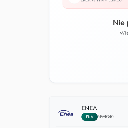
ENEA W TYM MIESIĄCU
Nie 
Włą
ENEA
MWIG40
ENA