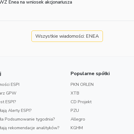
WZ Enea na wniosek akcjonariusza
Wszystkie wiadomości: ENEA
j
Popularne spółki
ości ESPI
PKN ORLEN
arz GPW
XTB
est ESPI?
CD Projekt
ałają Alerty ESPI?
PZU
iała Podsumowanie tygodnia?
Allegro
ałają rekomendacje analityków?
KGHM