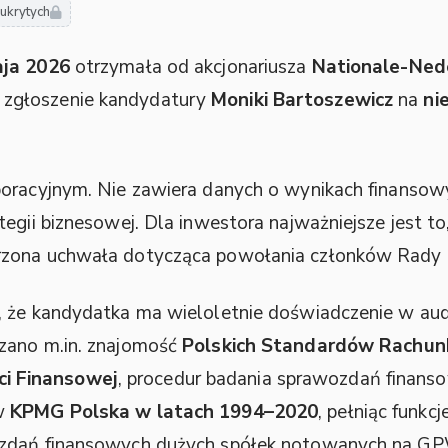
 ukrytych
ja 2026
otrzymała od akcjonariusza
Nationale-Ned
zgłoszenie kandydatury
Moniki Bartoszewicz
na
ni
poracyjnym. Nie zawiera danych o wynikach finanso
tegii biznesowej. Dla inwestora najważniejsze jest t
rzona uchwała dotycząca powołania członków Rady
, że kandydatka ma wieloletnie doświadczenie w aud
zano m.in. znajomość
Polskich Standardów Rachun
i Finansowej
, procedur badania sprawozdań finanso
 w
KPMG Polska w latach 1994–2020
, pełniąc funkcj
ozdań finansowych dużych spółek notowanych na G