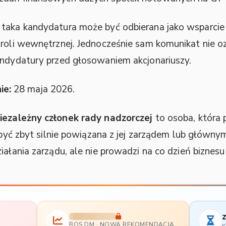
 taka kandydatura może być odbierana jako wsparci
troli wewnętrznej. Jednocześnie sam komunikat nie o
andydatury przed głosowaniem akcjonariuszy.
ie:
28 maja 2026.
iezależny członek rady nadzorczej
to osoba, która 
e być zbyt silnie powiązana z jej zarządem lub główny
iałania zarządu, ale nie prowadzi na co dzień biznesu 
z
BOS DM · NOWA REKOMENDACJA