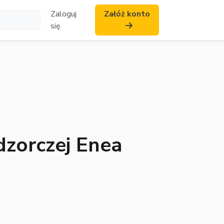
Zaloguj
Załóż konto
się
zorczej Enea