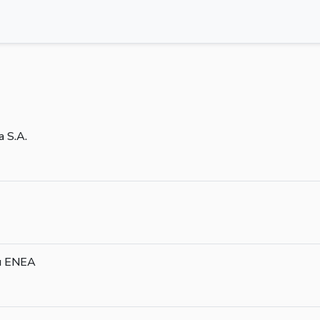
a S.A.
u ENEA