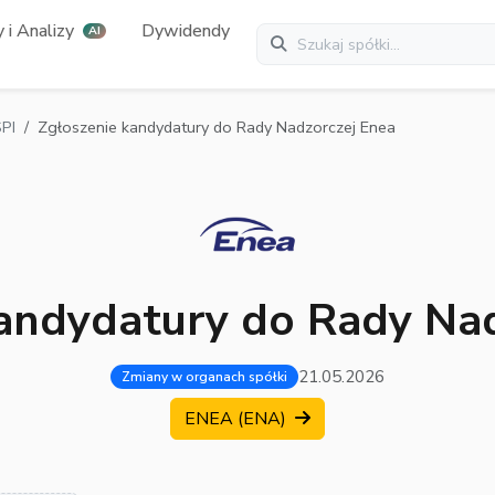
 i Analizy
Dywidendy
AI
PI
Zgłoszenie kandydatury do Rady Nadzorczej Enea
kandydatury do Rady Nad
21.05.2026
Zmiany w organach spółki
ENEA (ENA)