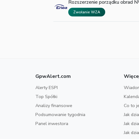
Rozszerzenie porządku obrad N
Zwołanie WZA
GpwAlert.com
Więce
Alerty ESPI
Wiadom
Top Spółki
Kalend
Analizy finansowe
Co to j
Podsumowanie tygodnia
Jak dzi
Panel inwestora
Jak dz
Jak dzi