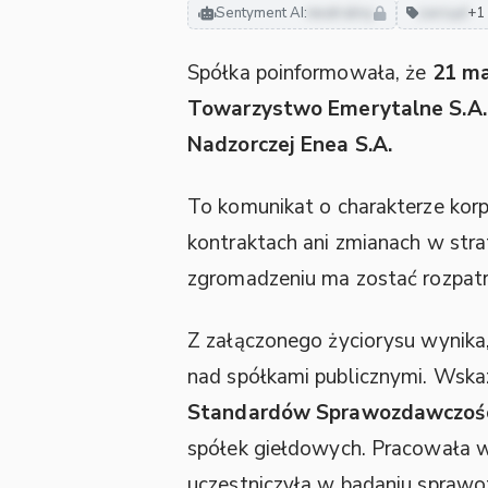
Sentyment AI:
neutralny
zarząd
+1
Spółka poinformowała, że
21 ma
Towarzystwo Emerytalne S.A.
Nadzorczej Enea S.A.
To komunikat o charakterze kor
kontraktach ani zmianach w stra
zgromadzeniu ma zostać rozpat
Z załączonego życiorysu wynika
nad spółkami publicznymi. Wska
Standardów Sprawozdawczośc
spółek giełdowych. Pracowała
uczestniczyła w badaniu spraw