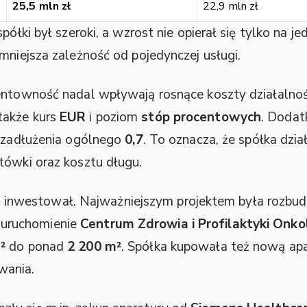
25,5 mln zł
22,9 mln zł
półki był szeroki, a wzrost nie opierał się tylko na 
mniejsza zależność od pojedynczej usługi.
rentowność nadal wpływają rosnące koszty działalno
 także kurs
EUR
i poziom
stóp procentowych
. Dodat
k zadłużenia ogólnego
0,7
. To oznacza, że spółka dzia
tówki oraz kosztu długu.
westował. Najważniejszym projektem była rozbudo
 uruchomienie
Centrum Zdrowia i Profilaktyki Onko
²
do ponad
2 200 m²
. Spółka kupowała też nową apa
wania.