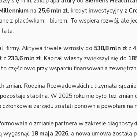
ły się m.in. zakup aparatury od
Siemens Healthca
Millennium
na
25,6 mln zł
, kredyt inwestycyjny z
Cr
e z placówkami i biurem. To wspiera rozwój, ale je
 lata.
ali firmy. Aktywa trwałe wzrosły do
538,8 mln zł
z
4
ł
z
233,6 mln zł
. Kapitał własny zwiększył się do
185
bi to częściowo przy wsparciu finansowania zewnętrzn
nych zmian. Rodzina Rozwadowskich utrzymała łączni
 pozostaje stabilna. W 2025 roku nie było też zmian
ie członkowie zarządu zostali ponownie powołani na 
formowała o zmianie partnera w zakresie diagnostyk
ą wygasnąć
18 maja 2026
, a nowa umowa została 