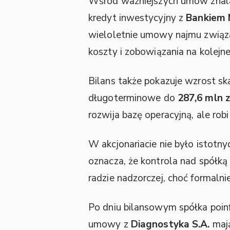
Wśród ważniejszych umów znalaz
kredyt inwestycyjny z
Bankiem 
wieloletnie umowy najmu związan
koszty i zobowiązania na kolejne
Bilans także pokazuje wzrost sk
długoterminowe do
287,6 mln z
rozwija bazę operacyjną, ale ro
W akcjonariacie nie było istot
oznacza, że kontrola nad spółką
radzie nadzorczej, choć formaln
Po dniu bilansowym spółka poin
umowy z
Diagnostyka S.A.
maj