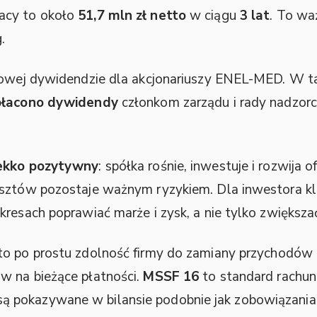
acy to około
51,7 mln zł netto
w ciągu
3 lat
. To wa
.
 nowej dywidendzie dla akcjonariuszy ENEL-MED. W
płacono dywidendy
członkom zarządu i rady nadzorcz
ekko pozytywny
: spółka rośnie, inwestuje i rozwija o
osztów pozostaje ważnym ryzykiem. Dla inwestora k
resach poprawiać marże i zysk, a nie tylko zwiększać
to po prostu zdolność firmy do zamiany przychodów 
w na bieżące płatności.
MSSF 16
to standard rachun
 pokazywane w bilansie podobnie jak zobowiązania