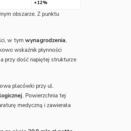
+12%
jednym obszarze. Z punktu
ści, w tym
wynagrodzenia
,
kowo wskaźnik płynności
ła przy dość napiętej strukturze
wa placówki przy ul.
logicznej
. Powierzchnia tej
raturę medyczną i zawierała