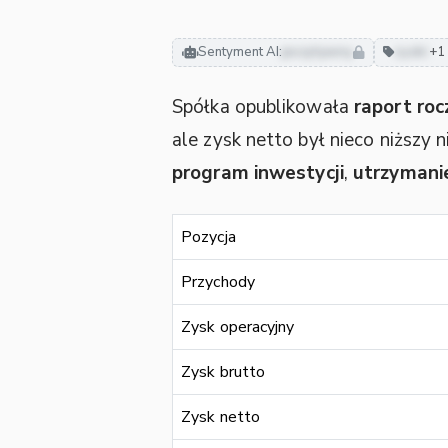
Sentyment AI:
pozytywny
zyski
+1 
Spółka opublikowała
raport roc
ale zysk netto był nieco niższy 
program inwestycji
,
utrzymani
Pozycja
Przychody
Zysk operacyjny
Zysk brutto
Zysk netto