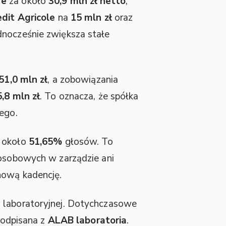
re
za około
30,9 mln zł netto
,
edit Agricole
na
15 mln zł
oraz
dnocześnie zwiększa stałe
51,0 mln zł
, a zobowiązania
,8 mln zł
. To oznacza, że spółka
ego.
e około
51,65%
głosów. To
 osobowych w zarządzie ani
nową kadencję.
i laboratoryjnej. Dotychczasowe
podpisana z
ALAB laboratoria
.