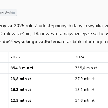
ukrytych
zny za 2025 rok
. Z udostępnionych danych wynika, że 
niż rok wcześniej. Dla inwestora najważniejsze są tu:
w
e dość wysokiego zadłużenia
oraz brak informacji o
2025
2024
854,3 mln zł
735,6 mln zł
23,8 mln zł
27,9 mln zł
16,3 mln zł
19,1 mln zł
12,9 mln zł
14,6 mln zł