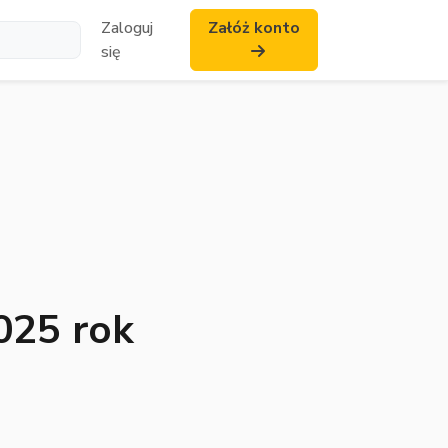
Zaloguj
Załóż konto
się
025 rok