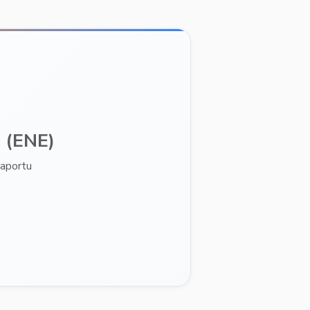
D
(ENE)
aportu